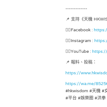
-------------
📌 支持《天機 HKW
👉🏻Facebook : 
https:
👉🏻Instagram : 
https
👉🏻YouTube : 
https:/
📌 報料、投稿： 
https://www.hkwisd
https://wa.me/852
#hkwisdom #天機
#平台 #娛樂圈 #洪拳