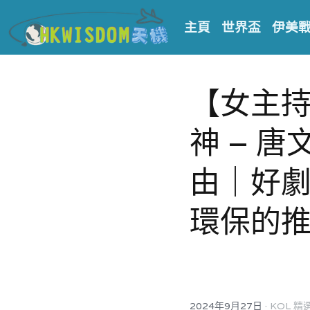
主頁
世界盃
伊美
【女主持 H
神 – 唐
由｜好
環保的推動 
·
2024年9月27日
KOL 精