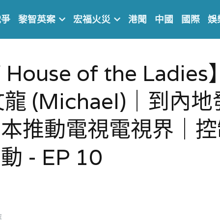
戰爭
黎智英案
宏福火災
港聞
中國
國際
娛
ouse of the Ladi
文龍 (Michael)｜到
劇本推動電視電視界｜控
- EP 10 
選