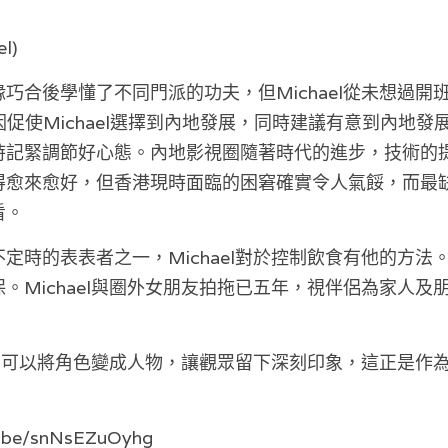
 
l)
巧合後學懂了不同門派的功夫，但Michael從未想過開班
因促使Michael選擇到內地發展，同時建議有意到內地
時記緊調節好心態。內地影視圈隨著時代的進步，技術的
得愈來愈好，但香港現時面臨的困窘確實令人氣餒，而最
看。
定時的表表者之一，Michael對於控制飲食有他的方法
。Michael與圈外女朋友拍拖已五年，視伴侶為家人及
在拍劇可以將角色變成人物，讓觀眾留下深刻印象，這正是作
.be/snNsEZuOyhg