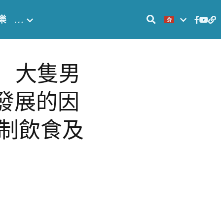
樂
…
es】 大隻男
內地發展的因
制飲食及