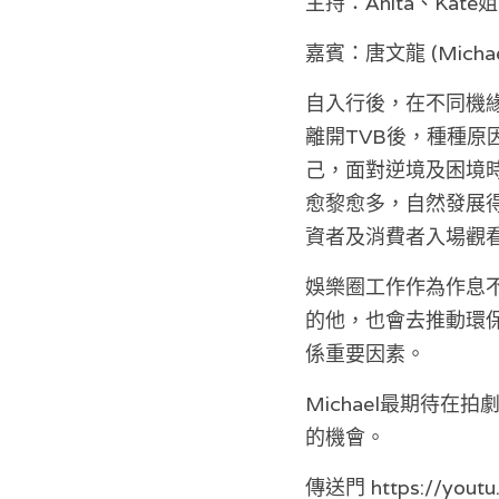
主持：Anita、Kate姐
嘉賓：唐文龍 (Michae
自入行後，在不同機緣
離開TVB後，種種原
己，面對逆境及困境
愈黎愈多，自然發展
資者及消費者入場觀
娛樂圈工作作為作息不
的他，也會去推動環保
係重要因素。
Michael最期待
的機會。
傳送門 https://youtu