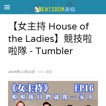
主頁
【女主持 House of 
世界盃
the Ladies】競技啦
伊美戰爭
啦隊 - Tumbler
黎智英案
宏福火災
正本清源•黎智英案
美西媒體謊言實錄
港聞
宏福‧革新
·
2024年11月22日
KOL 精選
宏福苑聽證會
中國
宏福火災正視聽
國際
記錄．宏福苑火災
娛樂