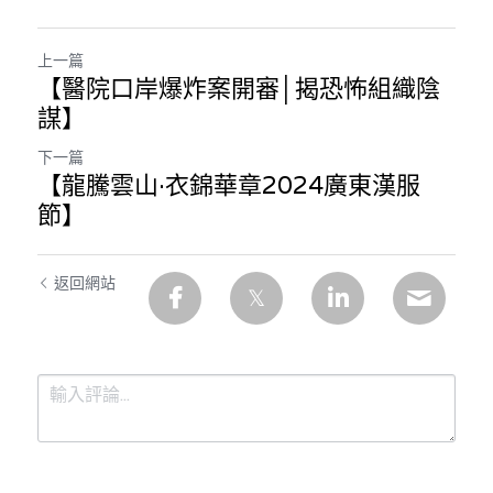
上一篇
【醫院口岸爆炸案開審│揭恐怖組織陰
謀】
下一篇
【龍騰雲山·衣錦華章2024廣東漢服
節】
返回網站