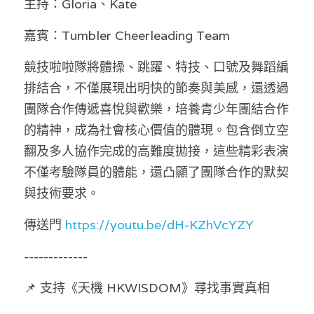
主持：Gloria、Kate
林伯強專欄
條款及細則
嘉賓：Tumbler Cheerleading Team
馮煒光專欄
關於我們
競技啦啦隊將體操、跳躍、特技、口號及舞蹈編
趙處機專欄
排結合，不僅展現出明快的節奏與美感，還透過
KOL 精選
團隊合作傳遞喜悅與歡樂，培養青少年團結合作
的精神，成為社會核心價值的體現。包含倒立空
大衛sir專欄
翻及多人協作完成的高難度拋接，這些精彩表演
曾子晴 - 晴深直說
不僅考驗隊員的體能，還凸顯了團隊合作的默契
與技術要求。
龔靜儀大律師專欄
傳送門 
https://youtu.be/dH-KZhVcYZY
陳貴春大律師專欄
-------------
陳子遷律師專欄
📌 支持《天機 HKWISDOM》尋找事實真相 
羅浚軒專欄