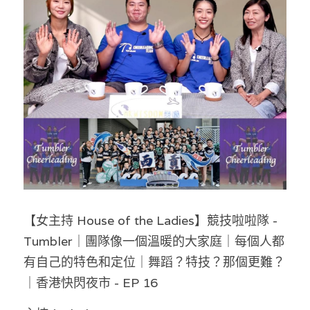
反華推手你要知
KOL 專欄
反華推手懶人包
民主派騙案十式
絕密法庭檔案
林淑芳專欄
反華推手起底
屈穎妍專欄
生活
醫院口岸爆炸案
美西霸凌內幕
朱庭萱專欄
屠龍小隊案
關於我們
吃喝玩指南
美西極權主義
莫綺琪專欄
黎智英案審訊
休閒好介紹
人才招聘
搜索
【女主持 House of the Ladies】競技啦啦隊 - 
真相直擊
黃萬成專欄
支聯會案
親子
投稿熱線
繁體中文
Tumbler｜團隊像一個溫暖的大家庭｜每個人都
極端暴恐實錄
招國偉專欄
35+顛覆案
花生仔漫畫週記
商戶合作
繁體中文
有自己的特色和定位｜舞蹈？特技？那個更難？
｜香港快閃夜市 - EP 16
高松傑專欄
支持讚助
English