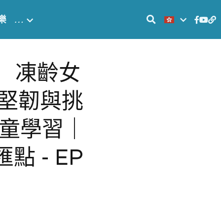
樂
…
es】 凍齡女
的堅韌與挑
學童學習｜
 - EP 