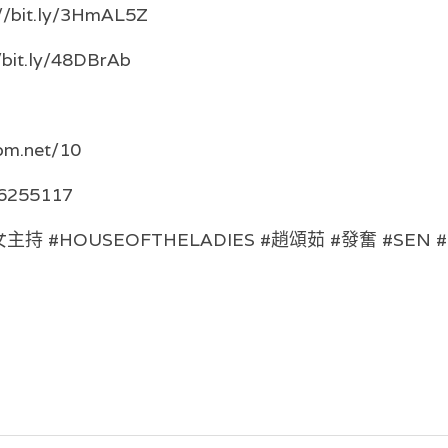
s://bit.ly/3HmAL5Z
//bit.ly/48DBrAb
om.net/10
56255117
#女主持 #HOUSEOFTHELADIES #趙頌茹 #發奮 #SEN