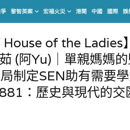
戰爭
黎智英案
宏福火災
港聞
中國
國際
娛
ouse of the Ladi
頌茹 (阿Yu)｜單親媽媽
局制定SEN助有需要
1881：歷史與現代的交匯點