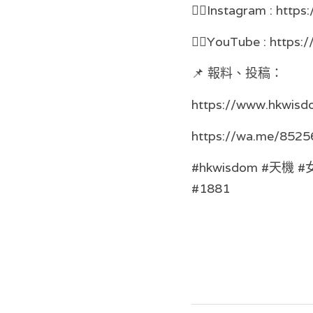
👉🏻Instagram : http
👉🏻YouTube : https:
📌 報料、投稿：
https://www.hkwisd
https://wa.me/852
#hkwisdom #天機 
#1881