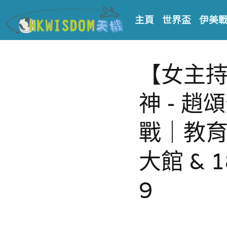
主頁
世界盃
伊美
【女主持 H
神 - 趙
戰｜教育
大館 & 
9