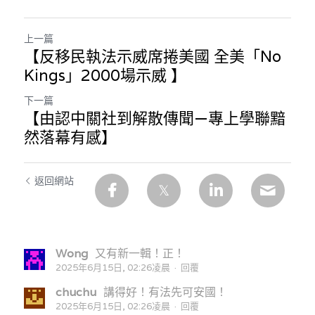
上一篇
【反移民執法示威席捲美國 全美「No
Kings」2000場示威 】
下一篇
【由認中關社到解散傳聞—專上學聯黯
然落幕有感】
返回網站
Wong
又有新一輯！正！
2025年6月15日, 02:26凌晨
·
回覆
chuchu
講得好！有法先可安國！
2025年6月15日, 02:26凌晨
·
回覆