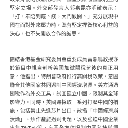
溫志倫專欄
堅定立場。外交部發言人郭嘉昆亦明確表示：
「打，奉陪到底。談，大門敞開。」充分展現中
汪明欣專欄
國在面對外來壓力時，既有堅定捍衛核心利益的
張美雄專欄
決心，也不失開放合作的誠意。
莊豪鋒專欄
香港科技專上書院｜專欄
團結香港基金研究委員會重要成員雷鼎鳴教授亦
於節目中親自剖析美國加徵關稅背後的真正用
意。他指出，特朗普政府推行高關稅政策，意圖
聯合其他國家共同遏制中國經濟增長。美方通過
關稅作為外交工具，試圖孤立中國，限制其全球
影響力。同時，美國還採取一系列打壓中國的措
施，包括禁止先進芯片出口、散播「中國經濟崩
潰論」、炒作產能過剩問題，以及強迫中國企業
出售TikTok等，妄圖全方位遏制中國科技與經