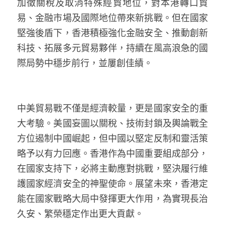
加徵關稅及取消特殊經貿地位，對本港轉口貿
易、金融市場及國際地位帶來新挑戰。但在國家
堅強後盾下，香港積極強化金融安全、推動創新
科技、拓展多元貿易夥伴，持續在風高浪急的國
際局勢中穩步前行，並屢創佳績。
中美貿易戰不僅是經濟較量，更是國家安全的重
大考驗。美國妄圖以關稅、技術封鎖及輿論戰全
方位遏制中國崛起，但中國以堅定反制和靈活策
略予以有力回應。香港作為中國重要組成部分，
在國家支持下，必將主動應對挑戰，堅決履行維
護國家經濟安全的神聖使命。展望未來，香港定
能在國家戰略大局中發揮更大作用，為實現長治
久安、繁榮穩定作出更大貢獻。