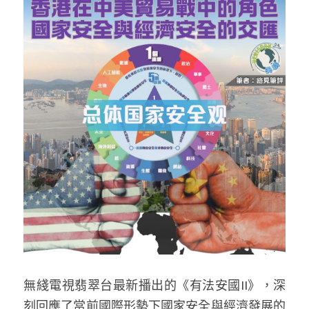
反華推手你要知
KOL 專欄
反華推手懶人包
民主派騙案十式
絕密法庭檔案
林淑芳專欄
反華推手起底
屈穎妍專欄
生活
醫院口岸爆炸案
美西霸凌內幕
朱庭萱專欄
屠龍小隊案
關於我們
吃喝玩指南
美西極權主義
莫綺琪專欄
黎智英案審訊
休閒好介紹
人才招聘
搜索
真相直擊
黃萬成專欄
支聯會案
親子
投稿熱線
繁體中文
極端暴恐實錄
招國偉專欄
35+顛覆案
花生仔漫畫週記
商戶合作
繁體中文
高松傑專欄
無綫電視翡翠台最新播出的《有法安國II》，深
支持讚助
English
刻回應了當前國際形勢下國家安全與經濟發展的