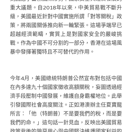
林伯強專欄
條款及細則
重大議題。自2018年以來，中美貿易戰不斷升
級，美國最近針對中國實施所謂「對等關稅」政
馮煒光專欄
關於我們
策，將兩國關係推向新一輪緊張。這場爭端早已
趙處機專欄
超越經濟範疇，實質上是對國家安全的嚴峻挑
戰。作為中國不可分割的一部分，香港在這場風
KOL 精選
暴中發揮著獨特且不可替代的作用。
大衛sir專欄
曾子晴 - 晴深直說
今年4月，美國總統特朗普公然宣布對包括中國
龔靜儀大律師專欄
在內多達九十個國家徵收高額關稅，妄圖透過經
濟手段壓制中國發展，維護自身霸權地位。此舉
陳貴春大律師專欄
引發國際社會高度關注。正如港澳辦主任夏寶龍
陳子遷律師專欄
所言：「他（特朗普）不是要我們的稅，而是要
我們的命。」這句話一針見血，反映出美國貿易
羅浚軒專欄
政策背後的險惡用心與中國堅決維護國家利益的