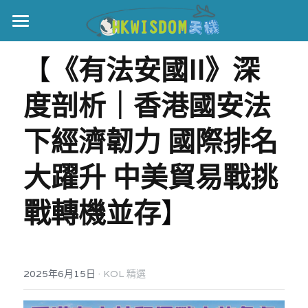
主頁
【
《有法安國II》深
世界盃
度剖析｜香港國安法
伊美戰爭
下經濟韌力 國際排名
黎智英案
大躍升 中美貿易戰挑
宏福火災
正本清源•黎智英案
戰轉機並存
】
美西媒體謊言實錄
港聞
宏福‧革新
宏福苑聽證會
中國
宏福火災正視聽
國際
·
2025年6月15日
KOL 精選
記錄．宏福苑火災
娛樂