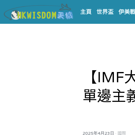
主頁
世界盃
伊美
【IM
單邊主
·
2025年4月23日
國際