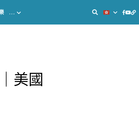
樂
…
測｜美國