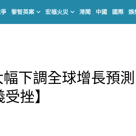
戰爭
黎智英案
宏福火災
港聞
中國
國際
娛
F大幅下調全球增長預
義受挫】