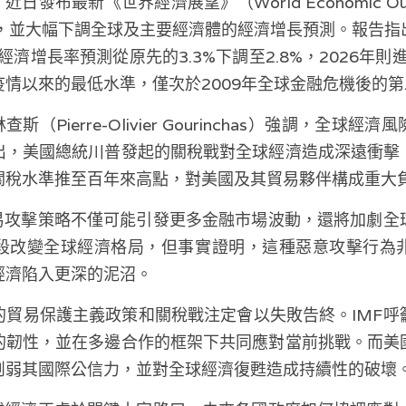
日發布最新《世界經濟展望》（World Economic O
新，並大幅下調全球及主要經濟體的經濟增長預測。報告指
經濟增長率預測從原先的3.3%下調至2.8%，2026年
情以來的最低水準，僅次於2009年全球金融危機後的
斯（Pierre-Olivier Gourinchas）強調，全球
出，美國總統川普發起的關稅戰對全球經濟造成深遠衝擊
關稅水準推至百年來高點，對美國及其貿易夥伴構成重大
貿易攻擊策略不僅可能引發更多金融市場波動，還將加劇全
段改變全球經濟格局，但事實證明，這種惡意攻擊行為
經濟陷入更深的泥沼。
的貿易保護主義政策和關稅戰注定會以失敗告終。IMF呼
的韌性，並在多邊合作的框架下共同應對當前挑戰。而美
削弱其國際公信力，並對全球經濟復甦造成持續性的破壞