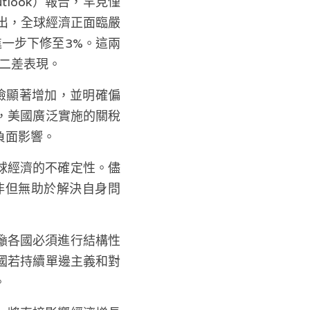
utlook）報告，罕見僅
出，全球經濟正面臨嚴
則進一步下修至3%。這兩
第二差表現。
經濟風險顯著增加，並明確偏
，美國廣泛實施的關稅
負面影響。
球經濟的不確定性。儘
非但無助於解決自身問
籲各國必須進行結構性
國若持續單邊主義和對
。