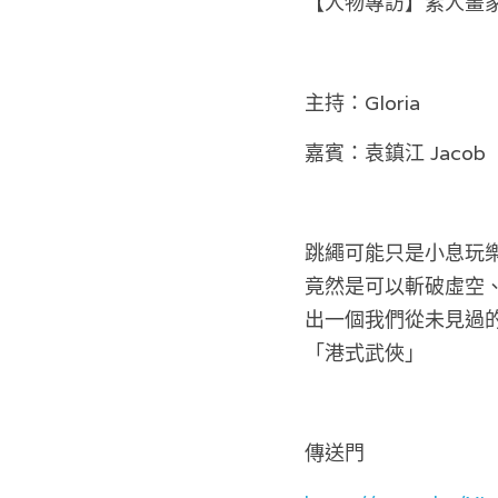
【人物專訪】素人畫家
主持：Gloria
嘉賓：袁鎮江 Jacob
跳繩可能只是小息玩
竟然是可以斬破虛空
出一個我們從未見過
「港式武俠」
傳送門