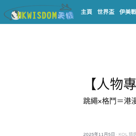
主頁
世界盃
伊美
【人物專
跳繩×格鬥＝港
·
2025年11月5日
KOL 精