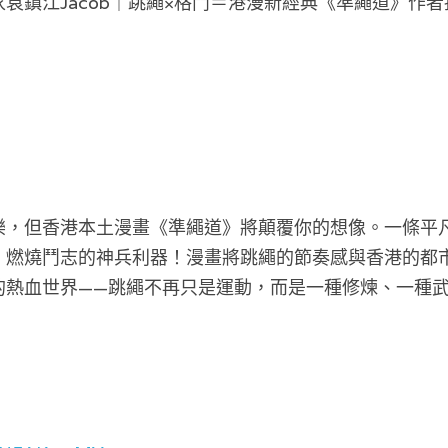
袁鎮江Jacob｜跳繩×格鬥＝港漫新經典《準繩道》作
樂，但香港本土漫畫《準繩道》將顛覆你的想像。一條平
、燃燒鬥志的神兵利器！漫畫將跳繩的節奏感與香港的都
的熱血世界——跳繩不再只是運動，而是一種修煉、一種