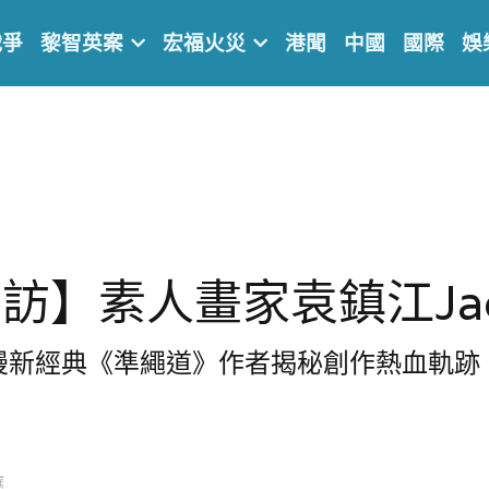
戰爭
黎智英案
宏福火災
港聞
中國
國際
娛
訪】素人畫家袁鎮江Jac
漫新經典《準繩道》作者揭秘創作熱血軌跡
選