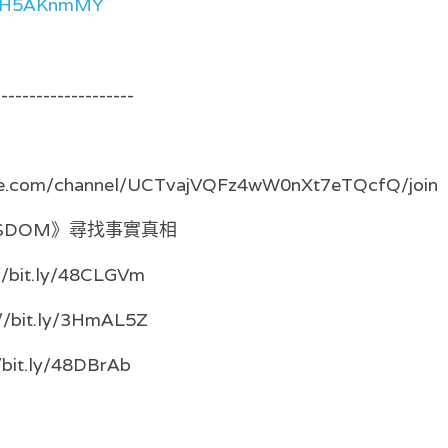
XIvH5AKnmMY
--------------------
：
be.com/channel/UCTvajVQFz4wW0nXt7eTQcfQ/join
WISDOM》尋找事實真相
://bit.ly/48CLGVm
s://bit.ly/3HmAL5Z
//bit.ly/48DBrAb