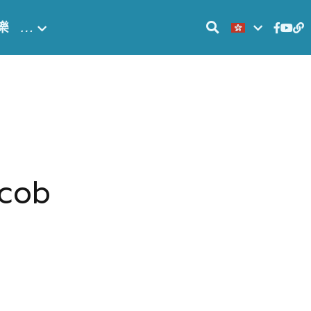
樂
…
ob