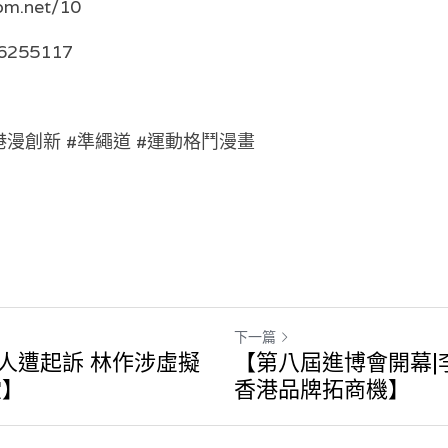
om.net/10
56255117
機 #港漫創新 #準繩道 #運動格鬥漫畫
下一篇
6人遭起訴 林作涉虛擬
【第八屆進博會開幕|
堂】
香港品牌拓商機】