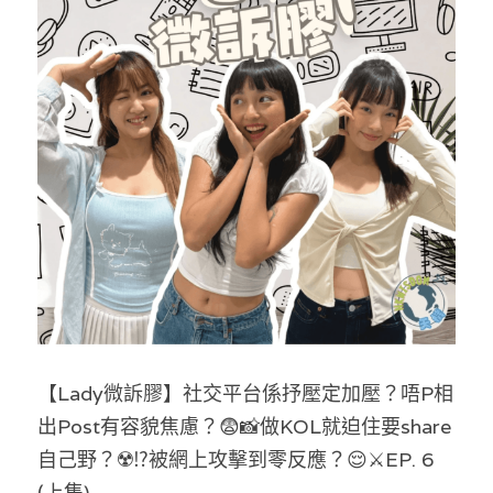
反華推手你要知
KOL 專欄
反華推手懶人包
民主派騙案十式
絕密法庭檔案
林淑芳專欄
反華推手起底
屈穎妍專欄
生活
醫院口岸爆炸案
美西霸凌內幕
朱庭萱專欄
屠龍小隊案
關於我們
吃喝玩指南
美西極權主義
莫綺琪專欄
黎智英案審訊
休閒好介紹
人才招聘
搜索
真相直擊
黃萬成專欄
支聯會案
親子
投稿熱線
繁體中文
【Lady微訴膠】社交平台係抒壓定加壓？唔P相
極端暴恐實錄
招國偉專欄
35+顛覆案
花生仔漫畫週記
商戶合作
繁體中文
出Post有容貌焦慮？😨📸做KOL就迫住要share
高松傑專欄
支持讚助
自己野？☢️⁉️被網上攻擊到零反應？😌⚔️EP. 6 
English
(上集)