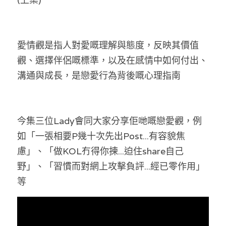
林伯強專欄
條款及細則
馮煒光專欄
關於我們
愛情觀是指人對愛嘅理解與態度，反映其價值
趙處機專欄
觀、選擇伴侶嘅標準，以及在感情中如何付出、
KOL 精選
溝通與成長，是戀愛行為背後嘅心理指南
大衛sir專欄
今集三位Lady會同大家分享佢哋嘅戀愛觀，例
曾子晴 - 晴深直說
如「一張相要P幾十次先出Post...有容貌焦
龔靜儀大律師專欄
慮」、「做KOL冇得你揀...迫住share自己
野」、「習慣而對網上攻擊負評...經已零作用」
陳貴春大律師專欄
等
陳子遷律師專欄
羅浚軒專欄