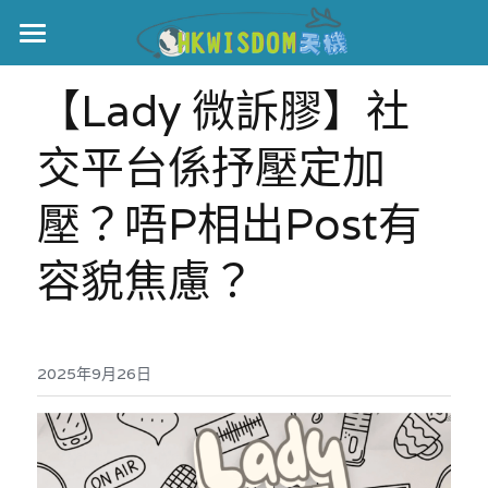
主頁
【Lady 微訴膠】
社
世界盃
交平台係抒壓定加
伊美戰爭
壓？唔P相出Post有
黎智英案
容貌焦慮？
宏福火災
正本清源•黎智英案
美西媒體謊言實錄
港聞
宏福‧革新
2025年9月26日
宏福苑聽證會
中國
宏福火災正視聽
國際
記錄．宏福苑火災
娛樂