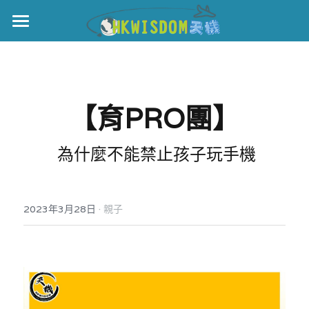
主頁
世界盃
【育PRO團】
伊美戰爭
黎智英案
 為什麼不能禁止孩子玩手機
宏福火災
正本清源•黎智英案
美西媒體謊言實錄
港聞
宏福‧革新
·
2023年3月28日
親子
宏福苑聽證會
中國
宏福火災正視聽
國際
記錄．宏福苑火災
娛樂