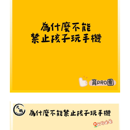
反華推手你要知
KOL 專欄
反華推手懶人包
民主派騙案十式
絕密法庭檔案
林淑芳專欄
反華推手起底
屈穎妍專欄
生活
醫院口岸爆炸案
美西霸凌內幕
朱庭萱專欄
屠龍小隊案
關於我們
吃喝玩指南
美西極權主義
莫綺琪專欄
黎智英案審訊
休閒好介紹
人才招聘
搜索
真相直擊
黃萬成專欄
支聯會案
親子
投稿熱線
繁體中文
極端暴恐實錄
招國偉專欄
35+顛覆案
花生仔漫畫週記
商戶合作
繁體中文
高松傑專欄
支持讚助
English