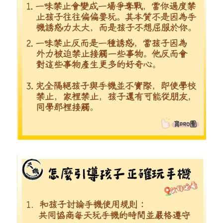
林伯強專欄
條款及細則
馮煒光專欄
關於我們
趙處機專欄
KOL 精選
大衛sir專欄
曾子晴 - 晴深直說
龔靜儀大律師專欄
陳貴春大律師專欄
陳子遷律師專欄
羅浚軒專欄