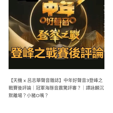
反華推手你要知
KOL 專欄
反華推手懶人包
民主派騙案十式
絕密法庭檔案
林淑芳專欄
反華推手起底
屈穎妍專欄
生活
醫院口岸爆炸案
美西霸凌內幕
朱庭萱專欄
屠龍小隊案
關於我們
吃喝玩指南
美西極權主義
莫綺琪專欄
黎智英案審訊
休閒好介紹
人才招聘
搜索
【天機 x 呂志華聲音雜誌】中年好聲音3登峰之
真相直擊
黃萬成專欄
支聯會案
親子
投稿熱線
繁體中文
戰賽後評論｜冠軍海豚音震驚評審？｜譚詠麟沉
極端暴恐實錄
招國偉專欄
35+顛覆案
花生仔漫畫週記
商戶合作
繁體中文
默離場？小豬O嘴？
高松傑專欄
支持讚助
English