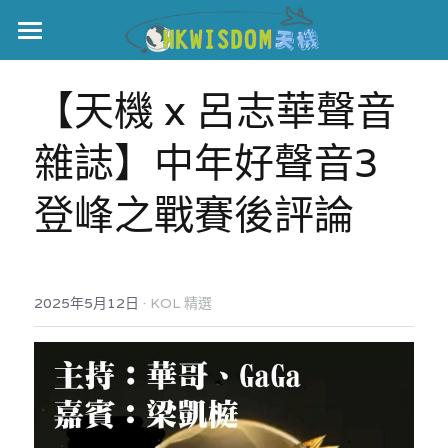
主頁
【天機 x 呂志華聲音
世界盃
雜誌】中年好聲音3
伊美戰爭
登峰之戰賽後評論
黎智英案
宏福火災
正本清源•黎智英案
美西媒體謊言實錄
港聞
宏福‧革新
·
2025年5月12日
KOL 精選
宏福苑聽證會
中國
宏福火災正視聽
國際
記錄．宏福苑火災
娛樂