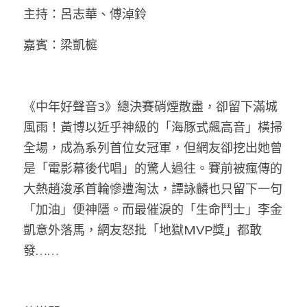
林伯強專欄
條款及細則
主持：呂志華、傅淖鈴
馮煒光專欄
關於我們
嘉賓：梁凱榳
趙處機專欄
KOL 精選
《中年好聲音3》總決賽硝煙散盡，卻留下滿城
風雨！黃博以近乎神級的「海豚式飆高音」橫掃
大衛sir專欄
全場，成為系列首位女冠軍，但網友卻挖出她曾
曾子晴 - 晴深直說
是「電影幕後代唱」的驚人過往。賽前被瘋傳的
大熱趙浚承首輪慘遭淘汰，譚詠麟也只留下一句
龔靜儀大律師專欄
「加油」便神隱。而最催淚的「生命鬥士」李金
陳貴春大律師專欄
凱意外落馬，網友怒批「地獄MVP獎」都敢
發……
陳子遷律師專欄
羅浚軒專欄