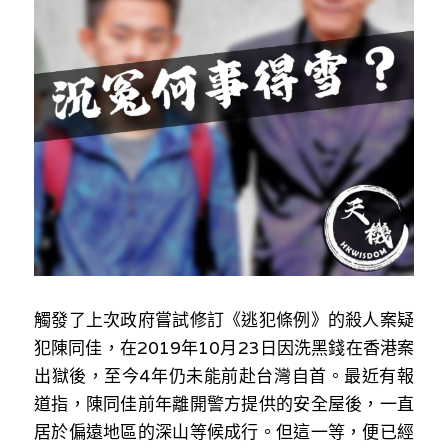
反華推手你要知
KOL 專欄
反華推手懶人包
民主派騙案十式
絕密法庭檔案
林淑芳專欄
反華推手起底
屈穎妍專欄
生活
醫院口岸爆炸案
美西霸凌內幕
朱庭萱專欄
屠龍小隊案
關於我們
吃喝玩指南
美西極權主義
莫綺琪專欄
黎智英案審訊
休閒好介紹
人才招聘
搜索
真相直擊
觸發了上次政府嘗試修訂《逃犯條例》的殺人案疑
黃萬成專欄
支聯會案
親子
投稿熱線
繁體中文
犯陳同佳，在
2019
年
10
月
23
日因洗黑錢在香港案
極端暴恐實錄
招國偉專欄
35+顛覆案
花生仔漫畫週記
商戶合作
繁體中文
出獄後，至今
4
年仍未能前赴台灣自首。最近有報
道指，陳同佳前年離開警方提供的安全屋後，一直
高松傑專欄
支持讚助
English
居於偏遠地區的深山等候成行。但這一等，便已經