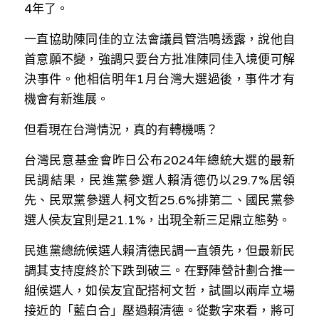
林伯強專欄
4
年了。
條款及細則
一直協助陳同佳的立法會議員管浩鳴透露，說他自
馮煒光專欄
關於我們
首意願不變，強調只要台方批准陳同佳入境便可解
趙處機專欄
決事件。他相信明年
1
月台灣大選過後，事件才有
機會有新進展。
KOL 精選
但看現在台灣情況，真的有轉機嗎？
大衛sir專欄
台灣民意基金會昨日公布
2024
年總統大選的最新
曾子晴 - 晴深直說
民調結果，民進黨參選人賴清德仍以
29.7%
居領
先、民眾黨參選人柯文哲
25.6%
排第二、國民黨參
龔靜儀大律師專欄
選人侯友宜則是
21.1%
，出現全新三足鼎立態勢。
陳貴春大律師專欄
民進黨總統候選人賴清德民調一直領先，但最新民
陳子遷律師專欄
調其支持度終於下跌到破三。在野陣營計劃合推一
組候選人，如侯友宜配搭柯文哲，試圖以兩岸立場
羅浚軒專欄
接近的「藍白合」壓過賴清德。從數字來看，將可