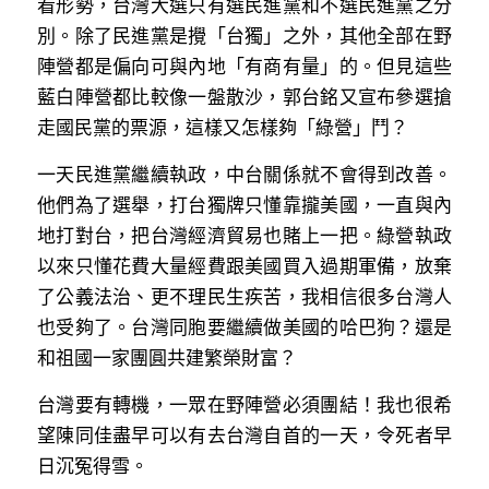
看形勢，台灣大選只有選民進黨和不選民進黨之分
別。除了民進黨是攪「台獨」之外，其他全部在野
陣營都是偏向可與內地「有商有量」的。但見這些
藍白陣營都比較像一盤散沙，郭台銘又宣布參選搶
走國民黨的票源，這樣又怎樣夠「綠營」鬥？
一天民進黨繼續執政，中台關係就不會得到改善。
他們為了選舉，打台獨牌只懂靠攏美國，一直與內
地打對台，把台灣經濟貿易也賭上一把。綠營執政
以來只懂花費大量經費跟美國買入過期軍備，放棄
了公義法治、更不理民生疾苦，我相信很多台灣人
也受夠了。台灣同胞要繼續做美國的哈巴狗？還是
和祖國一家團圓共建繁榮財富？
台灣要有轉機，一眾在野陣營必須團結！我也很希
望陳同佳盡早可以有去台灣自首的一天，令死者早
日沉冤得雪。