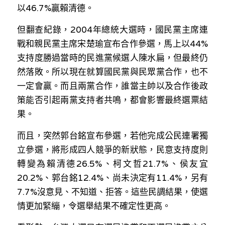
以
46.7%
贏賴清德。
溫志倫專欄
但翻查紀錄，
2004
年總統大選時，國民黨主席連
汪明欣專欄
戰和親民黨主席宋楚瑜宣布合作參選，馬上以
44%
張美雄專欄
支持度勝過當時的民進黨候選人陳水扁，但最終仍
然落敗。所以現在就算國民黨與民眾黨合作，也不
莊豪鋒專欄
一定會贏。而且兩黨合作，誰當主帥以及合作後政
策能否引起兩黨支持者共鳴，都會影響最終選票結
香港科技專上書院｜專欄
果。
而且，突然郭台銘宣布參選，若他完成公民連署獨
立參選，將形成四人競爭的新狀態，民意支持度則
轉變為賴清德
26.5%
、柯文哲
21.7%
、侯友宜
20.2%
、郭台銘
12.4%
、尚未決定有
11.4%
，另有
7.7%
沒意見、不知道、拒答。這些民調結果，使選
情更加緊繃，令選舉結果不確定性更高。