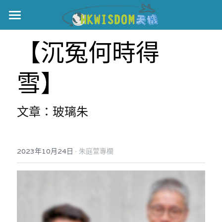
主頁
【沉冤何時得
世界盃
雪】
伊美戰爭
黎智英案
文章：玻璃朱
宏福火災
正本清源•黎智英案
美西媒體謊言實錄
港聞
宏福‧革新
·
2023年10月24日
朱庭萱專欄
宏福苑聽證會
中國
宏福火災正視聽
國際
記錄．宏福苑火災
娛樂