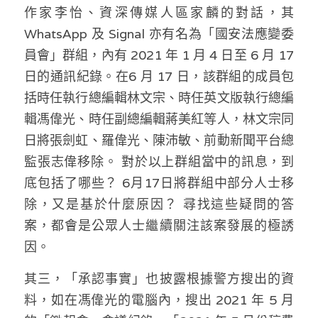
作家李怡、資深傳媒人區家麟的對話，其 
WhatsApp 及 Signal 亦有名為「國安法應變委
員會」群組，內有 2021 年 1 月 4 日至 6 月 17 
日的通訊紀錄。在6 月 17 日，該群組的成員包
括時任執行總編輯林文宗、時任英文版執行總編
輯馮偉光、時任副總編輯蔣美紅等人，林文宗同
日將張劍虹、羅偉光、陳沛敏、前動新聞平台總
監張志偉移除。 對於以上群組當中的訊息，到
底包括了哪些？ 6月17日將群組中部分人士移
除，又是基於什麼原因？ 尋找這些疑問的答
案，都會是公眾人士繼續關注該案發展的極誘
因。
其三，「承認事實」也披露根據警方搜出的資
料，如在馮偉光的電腦內，搜出 2021 年 5 月