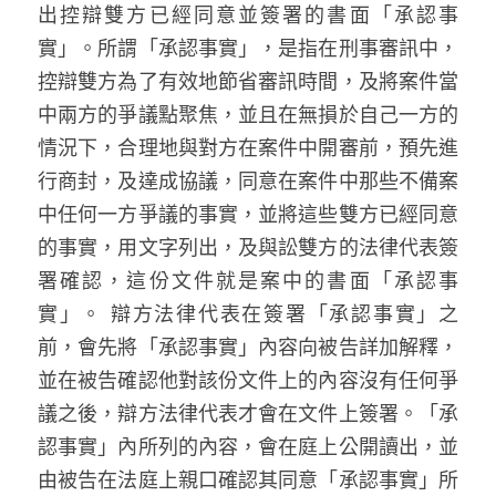
林伯強專欄
出控辯雙方已經同意並簽署的書面「承認事
條款及細則
實」。所謂「承認事實」，是指在刑事審訊中，
馮煒光專欄
關於我們
控辯雙方為了有效地節省審訊時間，及將案件當
趙處機專欄
中兩方的爭議點聚焦，並且在無損於自己一方的
情況下，合理地與對方在案件中開審前，預先進
KOL 精選
行商封，及達成協議，同意在案件中那些不備案
中任何一方爭議的事實，並將這些雙方已經同意
大衛sir專欄
的事實，用文字列出，及與訟雙方的法律代表簽
曾子晴 - 晴深直說
署確認，這份文件就是案中的書面「承認事
實」。 辯方法律代表在簽署「承認事實」之
龔靜儀大律師專欄
前，會先將「承認事實」內容向被告詳加解釋，
陳貴春大律師專欄
並在被告確認他對該份文件上的內容沒有任何爭
議之後，辯方法律代表才會在文件上簽署。「承
陳子遷律師專欄
認事實」內所列的內容，會在庭上公開讀出，並
羅浚軒專欄
由被告在法庭上親口確認其同意「承認事實」所