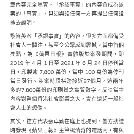
載內容完全屬實。「承認事實」的內容會成為該
溫志倫專欄
案的「事實」，毋須與訟任何一方再提出任何證
汪明欣專欄
據去證明。
張美雄專欄
黎智英案「承認事實」的內容，很多方面都備受
社會人士關注，甚至令公眾感到震撼。當中首個
莊豪鋒專欄
亮點，為《蘋果日報》實體版於案發期間，即 
香港科技專上書院｜專欄
2019 年 4 月 1 日至 2021 年 6 月 24 日停刊當
日，印製逾 7,800 萬份，當中 100 萬份為停刊
當日發行。涉案時段橫跨接近27個月，這兩年
多的7,800萬份的印刷量之實質數字，反映當中
內容對整個香港社會影響之大，實在遠超一般社
會人士的想像。
其次，控方代表張卓勤在庭上也提到，警方搜證
時發現《蘋果日報》主筆楊清奇的電話內，有與