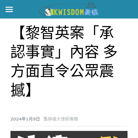
主頁
【黎智英案「承
世界盃
認事實」內容 多
伊美戰爭
黎智英案
方面直令公眾震
宏福火災
正本清源•黎智英案
撼】
美西媒體謊言實錄
港聞
宏福‧革新
宏福苑聽證會
中國
·
2024年1月9日
龔靜儀大律師專欄
宏福火災正視聽
國際
記錄．宏福苑火災
娛樂