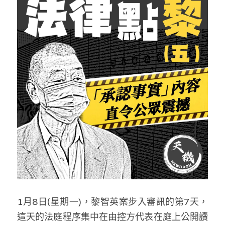
反華推手你要知
KOL 專欄
反華推手懶人包
民主派騙案十式
絕密法庭檔案
林淑芳專欄
反華推手起底
屈穎妍專欄
生活
醫院口岸爆炸案
美西霸凌內幕
朱庭萱專欄
屠龍小隊案
關於我們
吃喝玩指南
美西極權主義
莫綺琪專欄
黎智英案審訊
休閒好介紹
人才招聘
搜索
真相直擊
黃萬成專欄
支聯會案
親子
投稿熱線
繁體中文
極端暴恐實錄
招國偉專欄
35+顛覆案
花生仔漫畫週記
商戶合作
繁體中文
1月8日(星期一)，黎智英案步入審訊的第7天，
高松傑專欄
支持讚助
English
這天的法庭程序集中在由控方代表在庭上公開讀