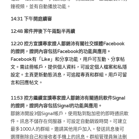
鐘視頻，並有自動播放功能。
溫志倫專欄
14:31 下午開庭續審
汪明欣專欄
12:48 案件押後下午兩點半再續
張美雄專欄
12:20 
控方宣讀專家證人鄒錦沛有關社交媒體Facebook
莊豪鋒專欄
的證詞，證詞內容包括Facebook的功能與應用。
Facebook有「Like」和分享功能，用戶可互動、分享帖
香港科技專上書院｜專欄
文。需註冊帳戶，提供個人資料，可設定個人檔案和私隱
設定。主頁更新動態消息，可追蹤專頁和群組。用戶可留
言和回應帖文。
11:53 控方繼續宣讀專家證人鄒錦沛有關通訊軟件Signal
的證詞，證詞內容包括Signal的功能與應用。
鄒錦沛開設3個Signal帳戶，使用點到點加密的即時通訊軟
件。訊息不儲存在伺服器，可設定自動銷毀時間。可建立
最多1000人的群組，邀請其他用戶加入。發送訊息後可
選擇刪除自己和接收者手機上的訊息。群組管理員無法刪