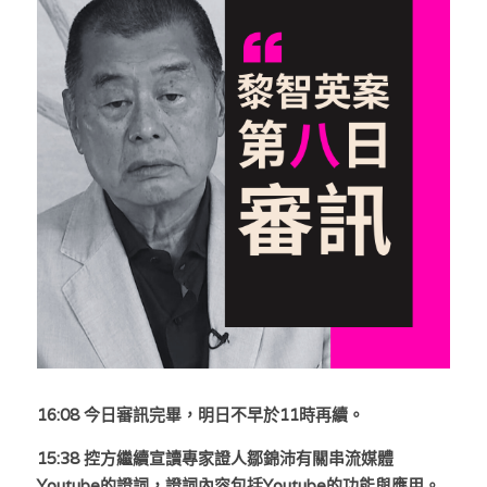
反華推手你要知
KOL 專欄
反華推手懶人包
民主派騙案十式
絕密法庭檔案
林淑芳專欄
反華推手起底
屈穎妍專欄
生活
醫院口岸爆炸案
美西霸凌內幕
朱庭萱專欄
屠龍小隊案
關於我們
吃喝玩指南
美西極權主義
莫綺琪專欄
黎智英案審訊
休閒好介紹
人才招聘
搜索
真相直擊
黃萬成專欄
支聯會案
親子
投稿熱線
繁體中文
極端暴恐實錄
招國偉專欄
35+顛覆案
花生仔漫畫週記
商戶合作
繁體中文
16:08 
今日審訊完畢，明日不早於11時再續。
高松傑專欄
支持讚助
English
15:38 控方繼續宣讀專家證人鄒錦沛有關串流媒體
Youtube的證詞，證詞內容包括Youtube的功能與應用。