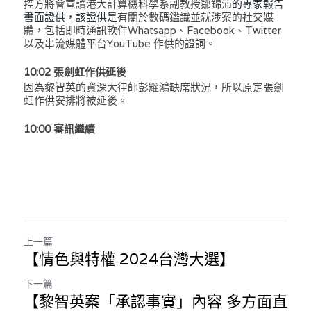
控方將會宣讀
港大計算機科學系副教授鄒錦沛
的專家報告
書面證供，該證供是
有關於數碼鑑識並就涉案的社交媒
體，包括即時通訊軟件Whatsapp、Facebook、Twitter
以及串流媒體平台YouTube 作供的證詞。
10:02 張劍虹作供延後
因為黎智英的資深大律師彭耀鴻缺席狀況，所以原定張劍
虹作供安排將被延
後。
10:00 審訊繼續
上一篇
【情色與特權 2024台灣大選】
下一篇
【黎智英案「承認事實」內容 多方面直