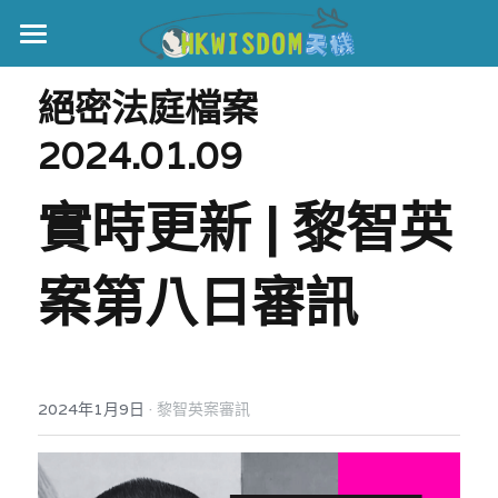
主頁
絕密法庭檔案 
世界盃
2024.01.09
伊美戰爭
實時更新 | 黎智英
黎智英案
案第八日審訊
宏福火災
正本清源•黎智英案
美西媒體謊言實錄
港聞
宏福‧革新
宏福苑聽證會
中國
·
2024年1月9日
黎智英案審訊
宏福火災正視聽
國際
記錄．宏福苑火災
娛樂