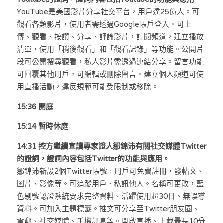
林伯強專欄
條款及細則
YouTube是美國影片分享社交平台，用戶達25億人。可
觀看各類影片，使用者需透過Google帳戶登入。可上
馮煒光專欄
關於我們
傳、觀看、按讚、分享、評論影片，訂閱頻道，建立播放
清單，使用「稍後觀看」和「觀看記錄」等功能。公開片
趙處機專欄
段可公開搜尋觀看，私人影片需透過連結分享。留言功能
KOL 精選
可回覆其他用戶，可編輯或刪除留言。建立個人頻道可使
用直播活動，違反規範可能受限制或移除。
大衛sir專欄
15:36 開庭
曾子晴 - 晴深直說
15:14 
暫時休庭
龔靜儀大律師專欄
14:31 控方繼續宣讀專家證人鄒錦沛有關社交媒體Twitter
的證詞，證詞內容包括Twitter的功能與應用。
陳貴春大律師專欄
鄒錦沛新設2個Twitter帳號，用戶可免費註冊，發帖文、
圖片、影像等。可追蹤用戶、私訊他人。名稱可更改，藍
陳子遷律師專欄
色剔號認證系統要求完整資料、活躍使用超30日、無誤導
資料。可加入主題標籤。推文可分享至Twitter朋友圈、
羅浚軒專欄
電郵、社交媒體、手機訊息等。開啟直播、上載最長10分