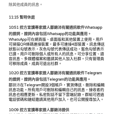
除其他成員的訊息。
11:15 暫時休庭
10:51 
控方宣讀專家證人鄒錦沛有關通訊軟件Whatsapp
的證詞，證詞內容包括Whatsapp的功能與應用。
WhatsApp可在網頁版、桌面版和其他裝置上使用。用戶
可掃描QR條碼連接裝置，最多可連接4部裝置。訊息傳送
狀態以勾號表示，灰色勾號代表傳送成功，藍色勾號表示
已讀。用戶可刪除個人或所有人的訊息。可分享位置、語
音訊息、多媒體檔案和邀請其他人加入社群。只有管理員
可移除成員，成員可退出社群。
10:20 
控方宣讀專家證人鄒錦沛有關通訊軟件Telegram
的證詞，證詞內容包括Telegram的功能與應用。
鄒
錦沛
在Telegram開設3個帳戶，實測傳送、刪除和編輯
訊息功能。所有用戶可刪除和編輯自己的訊息，接收者的
訊息也相應更新。私密對話不留下雲端記錄。群組可透過
電話號碼和鏈結邀請其他用戶加入，也可公開搜尋加入。
10:09 控方宣讀專家證人鄒錦沛證供