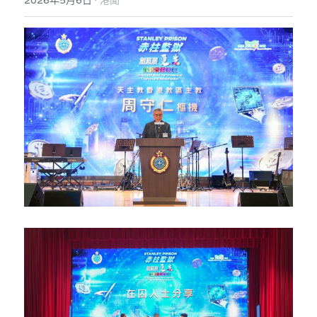
2026年5月6日
港聞
反華推手你要知
KOL 專欄
反華推手懶人包
民主派騙案十式
絕密法庭檔案
林淑芳專欄
反華推手起底
屈穎妍專欄
生活
醫院口岸爆炸案
美西霸凌內幕
朱庭萱專欄
屠龍小隊案
關於我們
吃喝玩指南
美西極權主義
莫綺琪專欄
黎智英案審訊
休閒好介紹
人才招聘
搜索
真相直擊
黃萬成專欄
支聯會案
親子
投稿熱線
繁體中文
極端暴恐實錄
招國偉專欄
35+顛覆案
花生仔漫畫週記
商戶合作
繁體中文
高松傑專欄
支持讚助
English