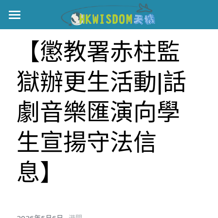
主頁
【懲教署赤柱監
世界盃
獄辦更生活動|話
伊美戰爭
黎智英案
劇音樂匯演向學
宏福火災
正本清源•黎智英案
生宣揚守法信
美西媒體謊言實錄
港聞
宏福‧革新
息】
宏福苑聽證會
中國
宏福火災正視聽
國際
記錄．宏福苑火災
娛樂
·