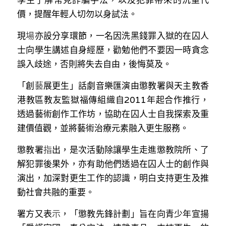
學生了解常見詐騙手法，以及犯罪帶來的沉重代
溫志倫專欄
價，提醒年輕人切勿以身試法。
汪明欣專欄
現
場
亦設分享環節，一名因洗黑錢罪入獄的在囚人
士向學生講述自身經歷，勸勉他們不要因一時貪念
張美雄專欄
誤入歧途，否則將失去自由，後悔莫及。
莊豪鋒專欄
「創
藝
展更生」話劇音樂匯演由懲教署與天主教香
港教區教友監獄福傳組織自2011年起合作推行，
香港科技專上書院｜專欄
透過藝術創作工作坊，協助在囚人士自我探索及重
建價值觀，並將藝術治療元素融入更生服務。
懲教署
指
出，是次活動除讓學生走進懲教院所、了
解犯罪後果外，亦有助他們透過在囚人士的創作與
演出，加深對更生工作的認識，明白支持更生及推
動社會共融的重要。
署方又表
示
，「懲教先鋒計劃」旨在向青少年宣揚