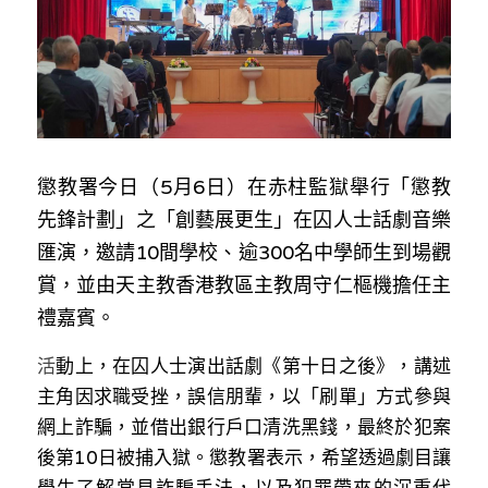
林伯強專欄
條款及細則
馮煒光專欄
關於我們
趙處機專欄
KOL 精選
懲教署今日（5月6日）在赤柱監獄舉行「懲教
大衛sir專欄
先鋒計劃」之「創藝展更生」在囚人士話劇音樂
匯演，邀請10間學校、逾300名中學師生到場觀
曾子晴 - 晴深直說
賞，並由天主教香港教區主教周守仁樞機擔任主
龔靜儀大律師專欄
禮嘉賓。
陳貴春大律師專欄
活
動上，在囚人士演出話劇《第十日之後》，講述
主角因求職受挫，誤信朋輩，以「刷單」方式參與
陳子遷律師專欄
網上詐騙，並借出銀行戶口清洗黑錢，最終於犯案
後第10日被捕入獄。懲教署表示，希望透過劇目讓
羅浚軒專欄