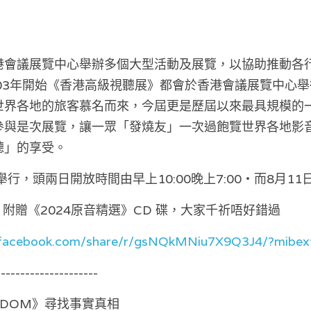
港會議展覽中心舉辦多個大型活動及展覽，以協助推動各
03年開始《香港高級視聽展》都會於香港會議展覽中心舉
世界各地的旅客慕名而來，今屆更是歷屆以來最具規模的
參與是次展覽，讓一眾「發燒友」一次過飽覽世界各地影
聽」的享受。
日舉行，頭兩日開放時間由早上10:00晚上7:00・而8月11日由
，附贈《2024原音精選》CD 碟，大家千祈唔好錯過
.facebook.com/share/r/gsNQkMNiu7X9Q3J4/?mibex
---------------------
ISDOM》尋找事實真相