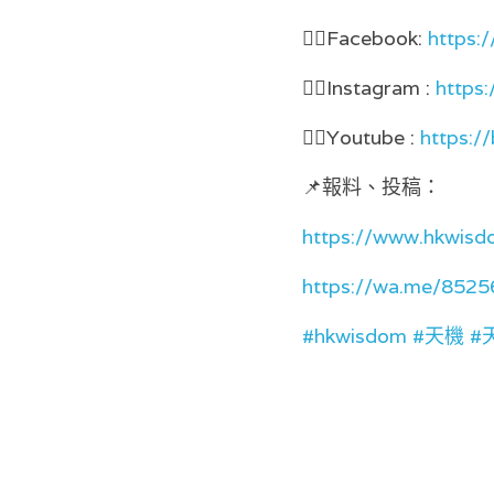
👉🏻Facebook: 
https:
👉🏻Instagram : 
https
👉🏻Youtube : 
https:/
📌報料、投稿：
https://www.hkwisd
https://wa.me/852
#hkwisdom #天