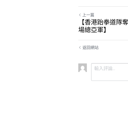
上一篇
【香港跆拳道隊
場總亞軍】
返回網站
提交
取消