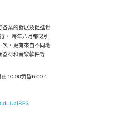
行各業的發展及促進世
行， 每年八月都吸引
一次，更有來自不同地
音器材和音樂軟件等
10:00黃昏6:00。
tid=UalRPS