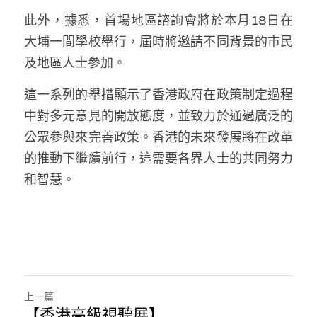
溫志倫專欄
此外，據悉，首場地區諮詢會將於本月18日在
大埔一間學校舉行，屆時將邀請不同背景的市民
汪明欣專欄
及地區人士參加。
張美雄專欄
這一系列的舉措顯示了香港政府在政策制定過程
莊豪鋒專欄
中對多元意見的開放態度，並致力於通過廣泛的
公眾參與來完善政策。香港的未來發展將在改革
香港科技專上書院｜專欄
的推動下繼續前行，這需要各界人士的共同努力
和智慧。
上一篇
【香港高級視聽展】