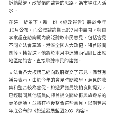
林伯強專欄
拆牆鬆綁，改變偏向監管的思路，為市場注入活
條款及細則
水。
馮煒光專欄
關於我們
在這一背景下，新一份《施政報告》將於今年
趙處機專欄
10月公布，而公眾諮詢期已於7月中展開。特首
李家超在諮詢期內廣泛聽取市民意見，包括會見
KOL 精選
不同立法會黨派、港區全國人大政協、特首顧問
大衛sir專欄
團等。據報道，他將於本月中連續兩個周日出席
地區諮詢會，直接聆聽市民的建議。
曾子晴 - 晴深直說
立法會各大板塊已經向政府提交了意見，儘管有
龔靜儀大律師專欄
議員表示，由於今年的會見時間較早，意見的收
陳貴春大律師專欄
集和整合較為倉促。旅遊界議員姚柏良則提到，
已經聯同其他議員向特首提交關於振興旅遊業的
陳子遷律師專欄
更多建議，並將在稍後整合這些意見，以期豐富
羅浚軒專欄
年底公布的《旅遊發展藍圖2.0》內容。