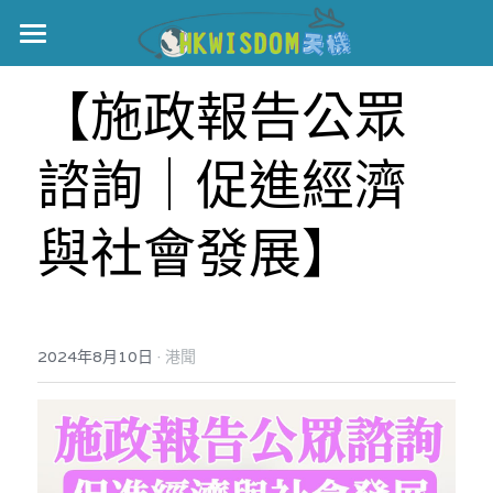
主頁
【施政報告公眾
世界盃
諮詢｜促進經濟
伊美戰爭
黎智英案
與社會發展】
宏福火災
正本清源•黎智英案
美西媒體謊言實錄
港聞
宏福‧革新
·
2024年8月10日
港聞
宏福苑聽證會
中國
宏福火災正視聽
國際
記錄．宏福苑火災
娛樂