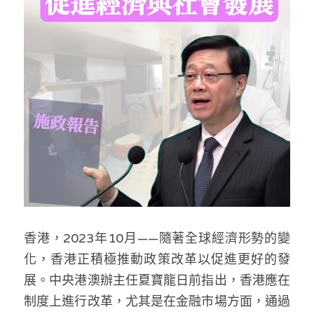
反華推手你要知
KOL 專欄
反華推手懶人包
民主派騙案十式
絕密法庭檔案
林淑芳專欄
反華推手起底
屈穎妍專欄
生活
醫院口岸爆炸案
美西霸凌內幕
朱庭萱專欄
屠龍小隊案
關於我們
吃喝玩指南
美西極權主義
莫綺琪專欄
黎智英案審訊
休閒好介紹
人才招聘
搜索
真相直擊
黃萬成專欄
支聯會案
親子
投稿熱線
繁體中文
香港，2023年10月——隨著全球經濟形勢的變
極端暴恐實錄
招國偉專欄
35+顛覆案
花生仔漫畫週記
化，香港正積極推動政策改革以促進更好的發
商戶合作
繁體中文
展。中央港澳辦主任夏寶龍日前指出，香港應在
高松傑專欄
支持讚助
English
制度上進行改革，尤其是在金融市場方面，通過