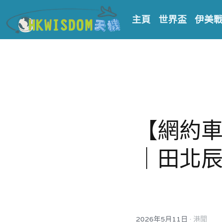
主頁
世界盃
伊美
【網約
｜田北辰
·
2026年5月11日
港聞