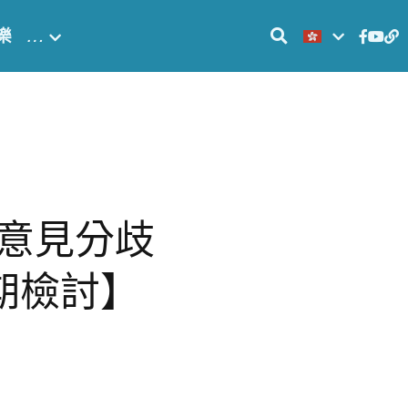
樂
…
意見分歧
期檢討】