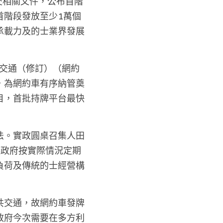
交相關文件，公布首階
首階段發放至少1萬個
承載力及的士業界發展
路交通（修訂）（網約
，為網約車有序納管奠
目，首批持牌平台最快
法。實政圓桌召集人田
議政府按實際情況定期
負荷及傳統的士經營構
共交通，故網約車發牌
政府今次需要在多方利