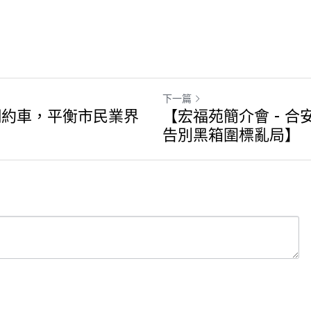
下一篇
網約車，平衡市民業界
【宏福苑簡介會 - 
告別黑箱圍標亂局】