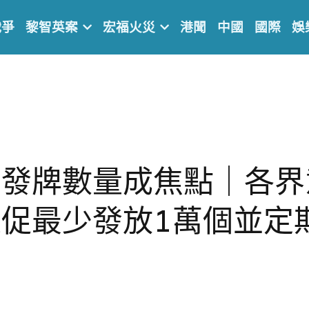
戰爭
黎智英案
宏福火災
港聞
中國
國際
娛
車發牌數量成焦點｜各界
促最少發放1萬個並定