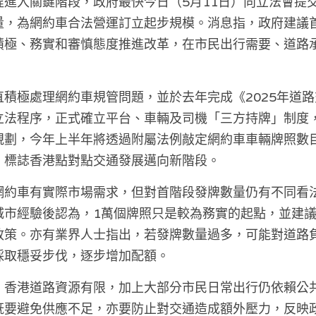
程進入關鍵階段，政府最快今日（5月11日）向立法會提
量，為網約車合法營運訂立起步規模。消息指，政府建議
積極、務實和審慎態度推進改革，在市民出行需要、道路
積極處理網約車規管問題，並於去年完成《2025年道
立法程序，正式確立平台、車輛及司機「三方持牌」制度
規劃，今年上半年將透過附屬法例敲定網約車車輛牌照數
，標誌香港點對點交通發展邁向新階段。
網約車有實際市場需求，但對首階段發牌數量仍有不同看
城市經驗後認為，1萬個牌照只是較為務實的起點，並建
政策。亦有業界人士指出，若發牌數量過多，可能對道路
採取穩妥步伐，逐步增加配額。
，香港道路資源有限，加上大部分市民日常出行仍依賴公
既要避免供應不足，亦要防止對交通造成額外壓力，反映