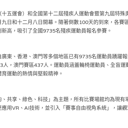
（十五運會）和全國第十二屆殘疾人運動會暨第九屆特殊
月九日和十二月八日開幕。隨著倒數100天的到來，各賽
新高，吸引了全國9735名殘疾運動員報名參賽。
廣東、香港、澳門等多個地區已有9735名運動員踴躍
733人，澳門賽區437人。運動員涵蓋輪椅運動員、全盲
體育運動的熱情與堅毅精神。
約、共享、綠色、科技」為主題，所有比賽場館均為現有
應用VR、AI技術，並引入「賽事自由視角系統」，讓