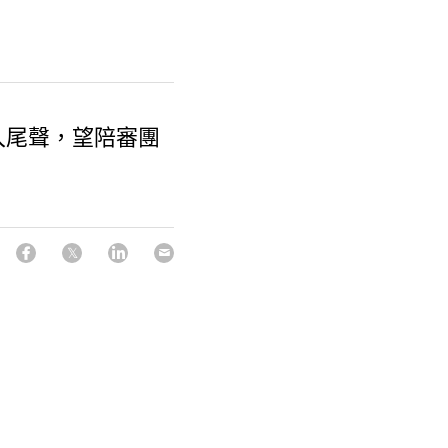
入尾聲，望陪審團