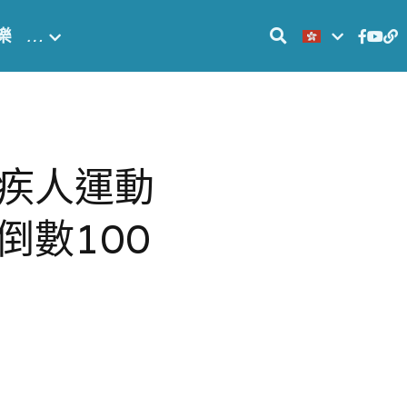
樂
…
疾人運動
倒數100