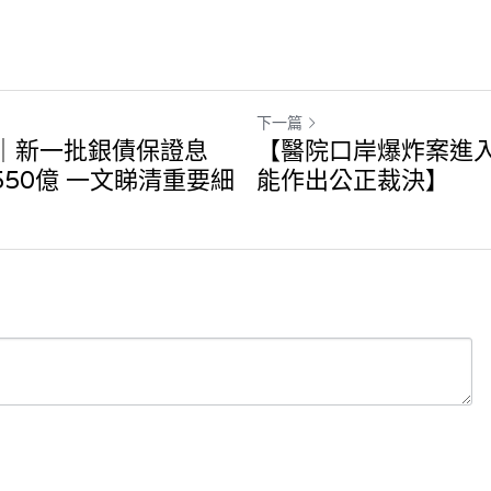
下一篇
5｜新一批銀債保證息
【醫院口岸爆炸案進
行550億 一文睇清重要細
能作出公正裁決】