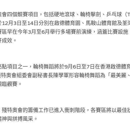
奧會四個競賽項目，包括硬地滾球、輪椅擊劍、乒乓球（T
12月3日至14日分別在啟德體育園、馬鞍山體育館及荃
賽區早在今年3月至6月舉行多場賽前演練，涵蓋比賽設施
好成效。
亮點項目之一，輪椅舞蹈將於9月6日至7日在香港啟德體
。殘特奧會組委會副秘書長陳學軍形容輪椅舞蹈為「最美麗
親臨觀賽。
，殘特奧會的籌備工作已進入衝刺階段，各賽區將以最佳
精神與拼搏風采。