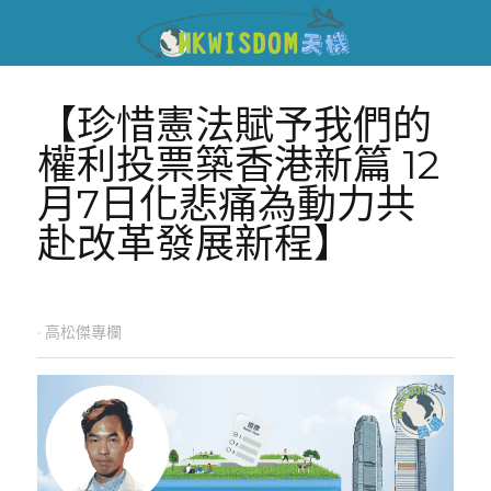
【珍惜憲法賦予我們的
權利投票築香港新篇 12
月7日化悲痛為動力共
赴改革發展新程】
·
高松傑專欄