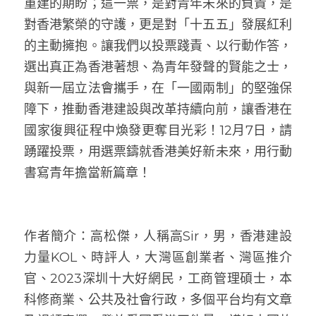
重建的期盼；這一票，是對青年未來的負責，是
對香港繁榮的守護，更是對「十五五」發展紅利
的主動擁抱。讓我們以投票踐責、以行動作答，
選出真正為香港著想、為青年發聲的賢能之士，
與新一屆立法會攜手，在「一國兩制」的堅強保
障下，推動香港建設與改革持續向前，讓香港在
國家復興征程中煥發更奪目光彩！12月7日，請
踴躍投票，用選票鑄就香港美好新未來，用行動
書寫青年擔當新篇章！
作者簡介：高松傑，人稱高Sir，男，香港建設
力量KOL、時評人，大灣區創業者、灣區推介
官、2023深圳十大好網民，工商管理碩士，本
科修商業、公共及社會行政，多個平台均有文章