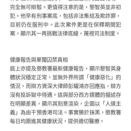
完全無可辯駁。更值得注意的是，黎智英並非初
犯。他早有刑事案底，包括非法集結及欺詐罪，
目前仍在服刑中。此次案件更是在保釋期間犯
案，顯示其一再挑戰法律底線，蔑視司法制度。
健康報告與單獨囚禁真相
庭上亦提及懲教署最新健康報告，顯示黎智英身
體狀況穩定正常，並無外界所謂「健康惡化」的
情況，而辯方資深大律師彭耀鴻亦回應指，辯方
沒有投訴獄中待遇。這與部分西方媒體的描述存
在明顯差異，顯示其刻意渲染，企圖以「人道主
義」為由干預香港司法。事實勝於抹黑，懲教署
每日均跟進其健康狀況，提供適切醫療。