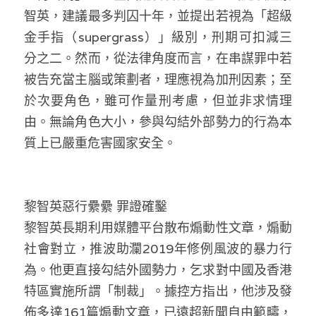
智英，建議最多判囚十年，並提出若視為「超級
溫志倫專欄
金手指（supergrass）」級別，刑期可扣減三
汪明欣專欄
分之二。然而，從法律角度而言，在串謀罪中若
被告充當主腦或策劃者，理應視為加刑因素；至
張美雄專欄
於次要角色，雖可作量刑考慮，但並非求情理
莊豪鋒專欄
由。無論角色大小，參與勾結外部勢力的行為本
質上已嚴重危害國家安全。
香港科技專上書院｜專欄
黎智英惡行纍纍 罪證確鑿
黎智英長期利用媒體平台散布煽動性文章，煽動
社會對立，推波助瀾2019年修例風波的暴力行
為。他更直接勾結外國勢力，乞求對中國及香港
特區實施所謂「制裁」。據控方指出，他涉及發
佈多達161篇煽動文章，已遠超新聞自由範疇，