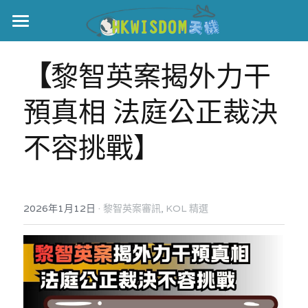
主頁
【
黎智英案揭外力干
世界盃
預真相 法庭公正裁決
伊美戰爭
不容挑戰】
黎智英案
宏福火災
正本清源•黎智英案
美西媒體謊言實錄
港聞
宏福‧革新
·
2026年1月12日
黎智英案審訊,
KOL 精選
宏福苑聽證會
中國
宏福火災正視聽
國際
記錄．宏福苑火災
娛樂