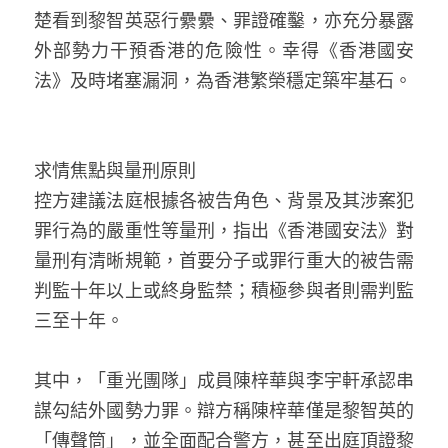
林伯強專欄
條款及細則
楚看到黎智英惡行纍纍、罪證確鑿，亦充分暴露
外部勢力干預香港的危險性。幸得《香港國安
馮煒光專欄
關於我們
法》及時堵塞漏洞，為香港繁榮穩定築牢基石。
趙處機專欄
KOL 精選
求情焦點與量刑原則
大衛sir專欄
控方建議法庭根據各被告角色、背景及其涉案犯
罪行為的嚴重性等量刑，指出《香港國安法》對
曾子晴 - 晴深直說
量刑有清晰規範，首要分子或罪行重大的被告需
龔靜儀大律師專欄
判監十年以上或終身監禁；積極參與者則需判監
三至十年。
陳貴春大律師專欄
陳子遷律師專欄
其中，「重光團隊」成員陳梓華與李宇軒承認串
謀勾結外國勢力罪。辯方稱陳梓華僅是黎智英的
羅浚軒專欄
「傳聲筒」，並全面配合警方，甚至出庭頂證黎