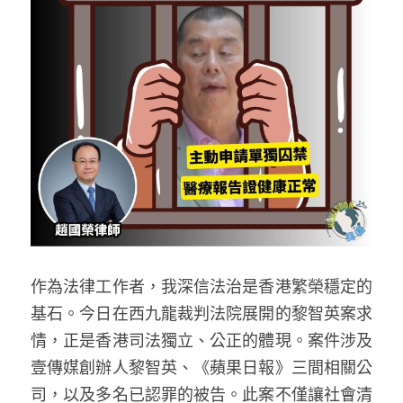
反華推手你要知
KOL 專欄
反華推手懶人包
民主派騙案十式
絕密法庭檔案
林淑芳專欄
反華推手起底
屈穎妍專欄
生活
醫院口岸爆炸案
美西霸凌內幕
朱庭萱專欄
屠龍小隊案
關於我們
吃喝玩指南
美西極權主義
莫綺琪專欄
黎智英案審訊
休閒好介紹
人才招聘
搜索
作為法律工作者，我深信法治是香港繁榮穩定的
真相直擊
黃萬成專欄
支聯會案
親子
投稿熱線
繁體中文
基石。今日在西九龍裁判法院展開的黎智英案求
極端暴恐實錄
招國偉專欄
35+顛覆案
花生仔漫畫週記
商戶合作
繁體中文
情，正是香港司法獨立、公正的體現。案件涉及
壹傳媒創辦人黎智英、《蘋果日報》三間相關公
高松傑專欄
支持讚助
English
司，以及多名已認罪的被告。此案不僅讓社會清