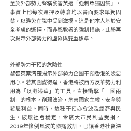
至於外部勢力聲稱黎智英遭「強制單獨囚禁」，
事實上他每次還押及轉倉均以書面要求單獨囚
禁，以避免在獄中受到滋擾。這是他本人基於安
全考慮的選擇，而非懲教署的強制措施。此舉再
次揭示外部勢力的虛偽與雙重標準。
外部勢力干預的危險性
黎智英案清楚揭示外部勢力企圖干預香港的險惡
用心。若其圖謀得逞，香港將被西方反華勢力利
用為「以港遏華」的工具，直接衝擊「一國兩
制」的根本，削弱法治，危害國家主權、安全與
發展利益。同時，這種干預亦會波及經濟與民
生，破壞社會穩定，令廣大市民利益受損。
2019年修例風波的慘痛教訓，已讓香港社會深