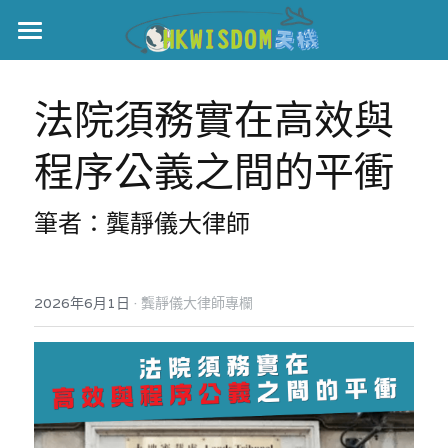
主頁
法院須務實在高效與
世界盃
程序公義之間的平衝
伊美戰爭
黎智英案
筆者：龔靜儀大律師
宏福火災
正本清源•黎智英案
美西媒體謊言實錄
港聞
宏福‧革新
·
2026年6月1日
龔靜儀大律師專欄
宏福苑聽證會
中國
宏福火災正視聽
國際
記錄．宏福苑火災
娛樂