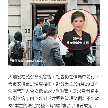
反華推手你要知
KOL 專欄
反華推手懶人包
民主派騙案十式
絕密法庭檔案
林淑芳專欄
反華推手起底
屈穎妍專欄
生活
醫院口岸爆炸案
美西霸凌內幕
朱庭萱專欄
屠龍小隊案
關於我們
吃喝玩指南
美西極權主義
莫綺琪專欄
黎智英案審訊
休閒好介紹
人才招聘
搜索
大埔宏福苑奪命火警後，社會仍在傷痛中前行，
真相直擊
黃萬成專欄
支聯會案
親子
投稿熱線
繁體中文
善後安排更是環環相扣。部分業主於4月29日向
極端暴恐實錄
招國偉專欄
35+顛覆案
花生仔漫畫週記
商戶合作
繁體中文
法團管理人合安遞交247戶聯署，要求召開業主
特別大會；由於達到《建築物管理條例》不少於
高松傑專欄
支持讚助
English
5%業主的法定門檻，有關訴求合乎法律規定。