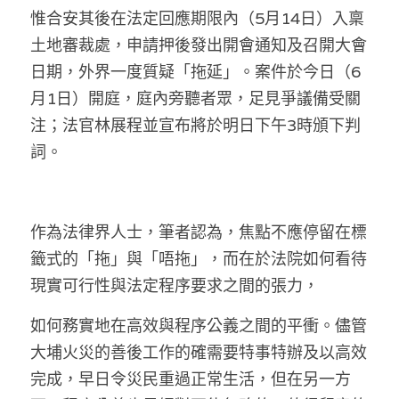
林伯強專欄
條款及細則
惟合安其後在法定回應期限內（5月14日）入稟
土地審裁處，申請押後發出開會通知及召開大會
馮煒光專欄
關於我們
日期，外界一度質疑「拖延」。案件於今日（6
趙處機專欄
月1日）開庭，庭內旁聽者眾，足見爭議備受關
注；法官林展程並宣布將於明日下午3時頒下判
KOL 精選
詞。
大衛sir專欄
曾子晴 - 晴深直說
作為法律界人士，筆者認為，焦點不應停留在標
龔靜儀大律師專欄
籤式的「拖」與「唔拖」，而在於法院如何看待
現實可行性與法定程序要求之間的張力，
陳貴春大律師專欄
如何務實地在高效與程序公義之間的平衝。儘管
陳子遷律師專欄
大埔火災的善後工作的確需要特事特辦及以高效
羅浚軒專欄
完成，早日令災民重過正常生活，但在另一方