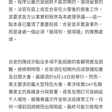
面，程序公義也是絕對不能忽略的。值得留意的
溫志倫專欄
是，法官在庭上肯定合安在火警後的善後工作，
並要求各方以事實和程序為本處理爭議——這一
汪明欣專欄
點本身已釐清了重要前提：合安並非置身事外，
張美雄專欄
而是身處一個必須「做得到、做得穩」的實務處
境。
莊豪鋒專欄
香港科技專上書院｜專欄
合安的陳述亦點出多項不能迴避的客觀現實及困
難。按條例時限，合安須在短期內完成發通知書
及召開大會，最遲須於6月13日前舉行。然而，
業主要求的屬大型特別大會，牽涉核實247名聯
署業主的真確身分與簽署、尋覓及預訂可容納逾
千人場地、擬備會議文件並依法送達等工作。任
何一環若因趕期而出現瑕疵，最終可能引致程序