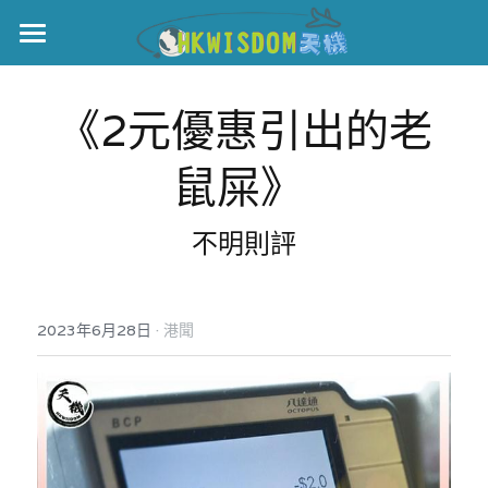
主頁
《2元優惠引出的老
世界盃
鼠屎》 
伊美戰爭
黎智英案
不明則評
宏福火災
正本清源•黎智英案
美西媒體謊言實錄
港聞
宏福‧革新
·
2023年6月28日
港聞
宏福苑聽證會
中國
宏福火災正視聽
國際
記錄．宏福苑火災
娛樂