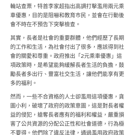
林伯強專欄
條款及細則
輪站查票，特首李家超指出高調打擊濫用兩元乘
車優惠，目的是阻嚇和教育巿民，並會在行動後
馮煒光專欄
關於我們
會不時在不預告下突擊檢查。
趙處機專欄
其實，長者是社會的重要群體，他們經歷了長期
KOL 精選
的工作和生活，為社會付出了很多，應該得到社
會的關愛和尊重。政府推出「2元乘車優惠」這
大衛sir專欄
項政策時，是希望能夠緩解長者生活的負擔，鼓
曾子晴 - 晴深直說
勵長者多出行、豐富社交生活，讓他們能享有更
多的福利。
龔靜儀大律師專欄
然而，一些不合資格的人士卻濫用這項優惠，貪
陳貴春大律師專欄
圖小利，破壞了政府的政策意圖，這是對長者權
陳子遷律師專欄
益的侵犯，搶奪長者應有的福利和權益，嚴重損
害了公共資源的分配公正性和社會道德，行為極
羅浚軒專欄
不要得。他們除了違反法律，通過濫用政府政策