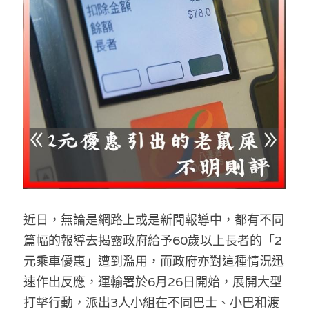
反華推手你要知
KOL 專欄
反華推手懶人包
民主派騙案十式
絕密法庭檔案
林淑芳專欄
反華推手起底
屈穎妍專欄
生活
醫院口岸爆炸案
美西霸凌內幕
朱庭萱專欄
屠龍小隊案
關於我們
吃喝玩指南
美西極權主義
莫綺琪專欄
黎智英案審訊
休閒好介紹
人才招聘
搜索
近日，無論是網路上或是新聞報導中，都有不同
真相直擊
黃萬成專欄
支聯會案
親子
投稿熱線
繁體中文
篇幅的報導去揭露政府給予60歲以上長者的「2
極端暴恐實錄
招國偉專欄
35+顛覆案
花生仔漫畫週記
商戶合作
繁體中文
元乘車優惠」遭到濫用，而政府亦對這種情況迅
速作出反應，運輸署於6月26日開始，展開大型
高松傑專欄
支持讚助
English
打擊行動，派出3人小組在不同巴士、小巴和渡