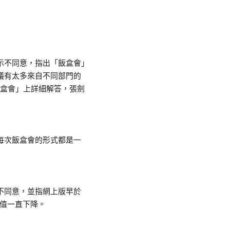
示不同意，指出「飯盒會」
議
有太多來自
不
同部門
的
飯盒會」上詳細解答，張劍
每次飯盒會
的
形式都是一
不同意，並指網上版早於
值一直下降
。