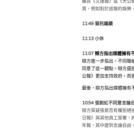
購買《文匯報》或《大公
買，例如對於該報的娛樂
11:49 審訊繼續
11:13 小休
11:07 
辯方指出媒體擁有
辯方進一步指出，不同報
同意了這一觀點。辯方還
公報》更加支持政府，而
最後，辯方指出媒體擁有
10:54 張劍虹不同意言論自由
辯方質疑張是否有權拒絕
日報》與其他員工簽署，
年報，其中提到言論自由。然