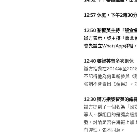
12:57 休庭，下午2時30
12:50 
黎智英主持「飯盒
辯方表示，黎主持「飯盒
會先設立WhatsApp
12:40 
黎智英
曾多次退休
辯方指
黎在2014年至2
不記得他為何重新參與《
強調不會賣出《蘋果》，
12:30 
辯方指
黎智英的編
辯方提到了一個名為「國安
等人。群組目的是讓高級
發，討論是否在海報上加
有彈性，張不同意。