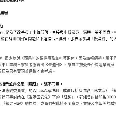
分續審
會」
會」是為了改善員工士氣低落，直接與中低層員工溝通，張不同意，
群組，並在群組中回答問題和下達指示。此外，張表示參與「飯盒會」的
018年很少參與《蘋果》的編採事務並打算退休，因為該報虧損。張
蘋果》業務。黎曾考慮賣出《壹週刊》，讓員工擔憂是否會連帶賣掉
並認為只有實現普選後才會考慮。
採指示並非必須「照跟」，張不同意。
法應變委員會」的WhatsApp群組，成員包括陳沛敏、林文宗和
編輯同事討論在《香港國安法》下的「紅線」。群組曾討論印製300
上《蘋果日報》的標誌。成員們對此持不同意見，並提及黎智英的編