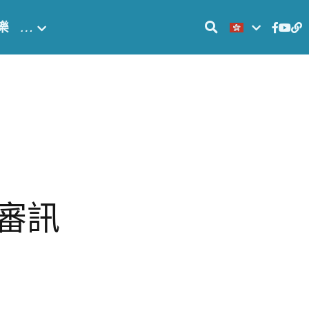
樂
…
日審訊