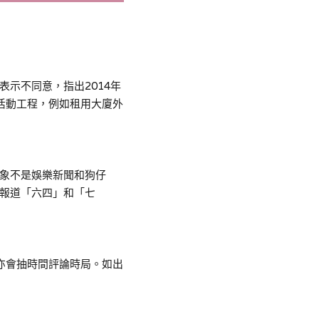
表示不同意，指出
2014年
活動工程
，
例如租用大廈外
形象不是娛樂新聞和狗仔
報道「六四」和「七
亦會抽時間評論時局。如出