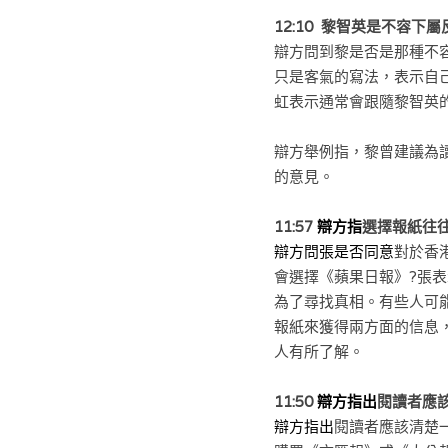
12:10  黎智英是不容下
辯方問到黎是否是那種不容
只是客氣的寫法，表示自
虹表示通常會跟隨黎智英
辯方舉例指，黎曾建議為
的意見。
11:57 
辯方指
選擇報紙往
辯方問張是否同意
對於香
會選擇《蘋果日報》?
張表
為了尋找真相。有些人可
報紙來獲得兩方面的信息
人有所了解。
11:50 
辯方指出
閱讀者應
辯方指出
閱讀者應該清楚