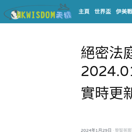
主頁
世界盃
伊美
絕密法
2024.0
實時更新
·
2024年1月29日
黎智英案