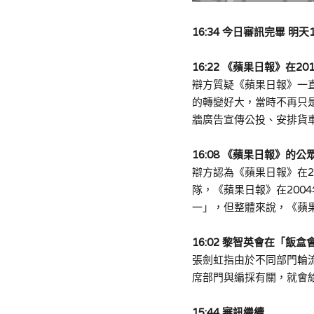
16:34 
今日審訊完畢 
明天
16:22 《蘋果日報》在2
辯方質疑《蘋果日報》一直
的
轉變好大
，
當時不再只
牆廣告宣傳公投、安排貨
16:08 《
蘋果日報
》的
公
辯方認為《蘋果日報》在
隊，
《蘋果日報》在
20
一」，但整體來說，《蘋
16:02 黎智英會在「飯盒
張劍虹指由於不同部門輪
席部門與編採有關，就會
15:44 
審訊繼續