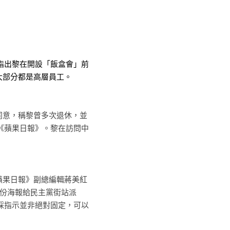
指出黎在開設「飯盒會」前
大部分都是高層員工。
不同意，稱黎曾多次退休，並
《蘋果日報》。黎在訪問中
《蘋果日報》副總編輯蔣美紅
0份海報給民主黨街站派
採指示並非絕對固定，可以