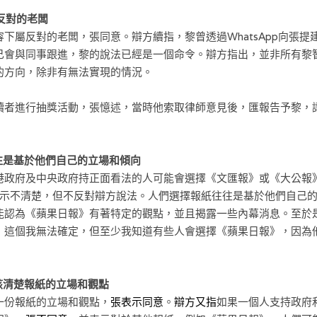
屬反對的老闆
下屬反對的老闆，張同意。辯方續指，黎曾透過WhatsApp向張
己會與同事跟進，黎的說法已經是一個命令。辯方指出，並非所有黎
的方向，除非有無法實現的情況。
讀者進行抽獎活動，張憶述，當時他索取律師意見後，匯報告予黎，
往是基於他們自己的立場和傾向
港政府及中央政府持正面看法的人可能會選擇《文匯報》或《大公報
示不清楚，但不反對辯方說法
。人們選擇報紙往往是基於他們自己
能認為《蘋果日報》有著特定的觀點，並且揭露一些內幕消息。至於
，這個我無法確定，但至少我知道有些人會選擇《蘋果日報》，因為
該清楚報紙的立場和觀點
一份報紙的立場和觀點，
張表示同意
。
辯方又指
如果一個人支持政府