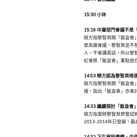
15:30 
小休
15:16 
中層部門會議不是
辯方指黎智英開「飯盒會
是
高層
會議，黎智英
並不
人，不
會講真話
，
所以黎
虹會將
「飯盒會」
重點放在
14:53 
辯方認為黎智英唔
辯方指黎智英開「飯盒會
樣，指出「飯盒會」亦會
14:33 
繼續探討
「飯盒會
辯方
指
當時黎智英想嘗試
2013-2014年已發展
，
最
14:32 下午審訊繼續，