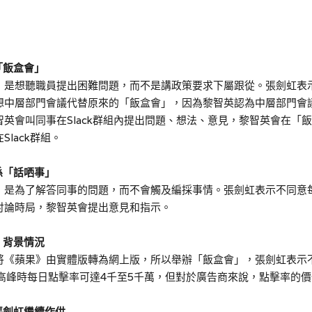
「飯盒會」
」是想聽職員提出困難問題，而不是講政策要求下屬跟從。張劍虹表
想
中層部門會議代替原來
的「飯盒會」，
因為
黎智英認為中層部門會
智英會叫同事在Slack群組內提出問題、想法、意見，黎智英會在「
Slack群組
。
係「話哂事」
」是為了解答同事的問題，而不會觸及編採事情。張劍虹表示不同意
討論時局，黎智英會提出意見和指示
。
」
背景情況
將《蘋果》由實體版轉為網上版，所以舉辦「飯盒會」
，
張劍虹表示
高峰時每日點擊率可達4千至5千萬，但對於廣告商來說，
點擊率
的價
由張劍虹繼續作供