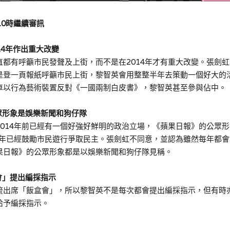
10時
繼續審訊
014年作出重大改變
都有呼籲市民發聲及上街，而不是在2014年才有重大改變。
張劍虹
是登一頁報紙
呼籲市民上街，
黎智英會用整整半年去策動一個好大的
車以行為藝術裝置反對《一國兩制白皮書》，黎智英甚至參與佔中
。
眾
形象
是娛樂新聞和狗仔隊
2014年前已經有一個好強好鮮明的政治立場，《蘋果日報》的公眾
04年已經鼓勵市民遊行爭取民主。張劍虹不同意，並認為雖然每年都
會
果日報》的公眾形象都是以娛樂新聞和狗仔隊見稱。
會」提出
編採指示
流出席「飯盒會」，所以黎智英不是每次都會提出編採指示，但有時
給予編採指示。