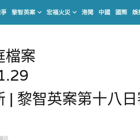
戰爭
黎智英案
宏福火災
港聞
中國
國際
娛
庭檔案
1.29
 | 黎智英案第十八
審訊