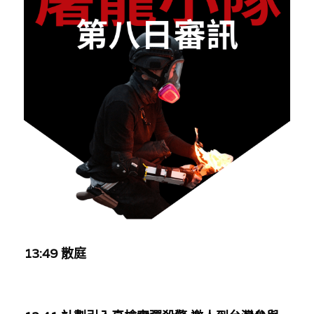
反華推手你要知
KOL 專欄
反華推手懶人包
民主派騙案十式
絕密法庭檔案
林淑芳專欄
反華推手起底
屈穎妍專欄
生活
醫院口岸爆炸案
美西霸凌內幕
朱庭萱專欄
屠龍小隊案
關於我們
吃喝玩指南
美西極權主義
莫綺琪專欄
黎智英案審訊
休閒好介紹
人才招聘
搜索
真相直擊
黃萬成專欄
支聯會案
親子
投稿熱線
繁體中文
13:49 散庭
極端暴恐實錄
招國偉專欄
35+顛覆案
花生仔漫畫週記
商戶合作
繁體中文
高松傑專欄
支持讚助
English