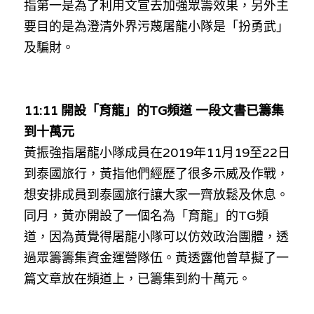
指第一是為了利用文宣去加強眾籌效果，另外主
要目的是為澄清外界污蔑屠龍小隊是「扮勇武」
及騙財。
11:11 開設「育龍」的TG頻道 一段文書已籌集
到十萬元
黃振強指屠龍小隊成員在2019年11月19至22日
到泰國旅行，黃指他們經歷了很多示威及作戰，
想安排成員到泰國旅行讓大家一齊放鬆及休息。
同月，黃亦開設了一個名為「育龍」的TG頻
道，因為黃覺得屠龍小隊可以仿效政治團體，透
過眾籌籌集資金運營隊伍。黃透露他曾草擬了一
篇文章放在頻道上，已籌集到約十萬元。