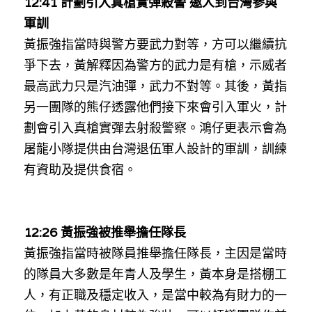
12:41 計劃引入真槍實彈殺警 邀人到台灣參與
林伯強專欄
條款及細則
軍訓
馮煒光專欄
關於我們
黃振強指當時與警方要武力對等，方可以繼續抗
爭下去，黃解釋因為警方的武力是有槍，示威者
趙處機專欄
最高武力只是汽油彈，武力不對等。其後，黃指
KOL 精選
另一團隊的熊仔透露他們接下來會引入軍火，計
劃會引入真槍實彈去射殺警察。
鴻
仔更表示會為
大衛sir專欄
屠龍小隊提供由台灣退伍軍人設計的軍訓，訓練
曾子晴 - 晴深直說
有資助及提供食宿。
龔靜儀大律師專欄
陳貴春大律師專欄
12:26 黃振強被推舉擔任隊長
黃振強指當時被隊員推舉擔任隊長，主因是當時
陳子遷律師專欄
的隊員大多數是年青人及學生，黃本身是搭棚工
人，有正職及穩定收入，是當中較為有財力的一
羅浚軒專欄