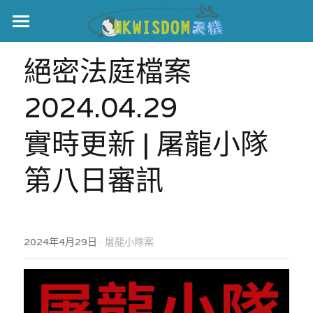
主頁
絕密法庭檔案
世界盃
2024.04.29
伊美戰爭
實時更新 | 屠龍小隊
黎智英案
第八日審訊
宏福火災
正本清源•黎智英案
美西媒體謊言實錄
港聞
宏福‧革新
·
2024年4月29日
宏福苑聽證會
屠龍小隊案
中國
宏福火災正視聽
國際
記錄．宏福苑火災
娛樂