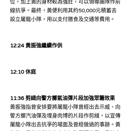
位，加上黃的身材較為強壯，可以領導團隊作前
溫志倫專欄
線抗爭。最終，黃便利用其約50,000元積蓄去
設立屠龍小隊，用以支付膳食及交通等費用。
汪明欣專欄
張美雄專欄
12:24 黃振強繼續作供
莊豪鋒專欄
香港科技專上書院｜專欄
12:10 休庭
11:36 剪緝向警方擲氣油彈片段加強眾籌效果
黃振強指曾安排要將屠龍小隊曾經出去示威、向
警方擲汽油彈及埋身肉博的片段作剪緝，以宣傳
屠龍小隊出去抗爭的場面及曾經做過的事跡。黃