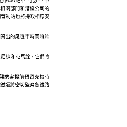
加540班車。此外，中
府相關部門和港鐵公司的
湖管制站也將採取相應安
站開出的尾班車時間將維
士尼線和屯馬線，它們將
籲乘客提前預留充裕時
港鐵還將密切監察各鐵路