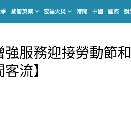
戰爭
黎智英案
宏福火災
港聞
中國
國際
娛
增強服務迎接勞動節
間客流】