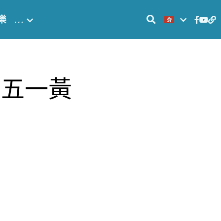
樂
…
和五一黃