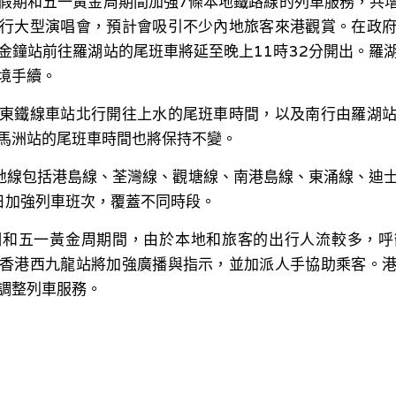
假期和五一黃金周期間加強7條本地鐵路線的列車服務，共增
行大型演唱會，預計會吸引不少內地旅客來港觀賞。在政
金鐘站前往羅湖站的尾班車將延至晚上11時32分開出。羅
境手續。
東鐵線車站北行開往上水的尾班車時間，以及南行由羅湖
馬洲站的尾班車時間也將保持不變。
地線包括港島線、荃灣線、觀塘線、南港島線、東涌線、迪
5日加強列車班次，覆蓋不同時段。
期和五一黃金周期間，由於本地和旅客的出行人流較多，呼
香港西九龍站將加強廣播與指示，並加派人手協助乘客。
調整列車服務。