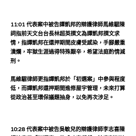
溫志倫專欄
汪明欣專欄
11:01 代表案中被告譚凱邦的辯護律師馬維騉陳
詞指前天文台台長林超英撰文為譚凱邦撰文求
張美雄專欄
情，指譚凱邦在還押期間皮膚受感染，手腳嚴重
莊豪鋒專欄
潰爛，牢獄生涯過得特殊艱辛，希望法庭酌情減
刑。
香港科技專上書院｜專欄
馬維騉律師更指譚凱邦於「初選案」中參與程度
低，而譚凱邦還押期間進修屋宇管理，未來打算
從政治甚至環保議題抽身，以免再次涉足。
10:28 代表案中被告吳敏兒的辯護律師李志喜陳