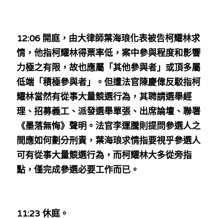
林伯強專欄
條款及細則
馮煒光專欄
關於我們
12:06 開庭，由大律師葉海琅化表被告柯耀林求
趙處機專欄
情，他指柯耀林得票率低，案中參與程度和影響
力極之有限，故也應屬「其他參與者」或頂多屬
KOL 精選
低端「積極參與者」。但遭法官陳慶偉反駁指柯
大衛sir專欄
耀林當然有從事大量競選行為，其聘請選舉經
理、招募義工、派發選舉單張、出席論壇、聯署
曾子晴 - 晴深直說
《墨落無悔》聲明。法官李運騰則提問參選人之
龔靜儀大律師專欄
間應如何劃分刑責，葉海琅求情指要視乎參選人
可有從事大量競選行為，而柯耀林大多從旁指
陳貴春大律師專欄
點，僅完成參選必要工作而已。
陳子遷律師專欄
羅浚軒專欄
11:23 休庭。