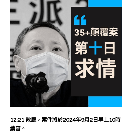
反華推手你要知
KOL 專欄
反華推手懶人包
民主派騙案十式
絕密法庭檔案
林淑芳專欄
反華推手起底
屈穎妍專欄
生活
醫院口岸爆炸案
美西霸凌內幕
朱庭萱專欄
屠龍小隊案
關於我們
吃喝玩指南
美西極權主義
莫綺琪專欄
黎智英案審訊
休閒好介紹
人才招聘
搜索
真相直擊
黃萬成專欄
支聯會案
親子
投稿熱線
繁體中文
極端暴恐實錄
招國偉專欄
35+顛覆案
花生仔漫畫週記
商戶合作
繁體中文
12:21 散庭，案件將於2024年9月2日早上10時
高松傑專欄
支持讚助
English
續審。