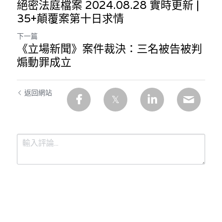
絕密法庭檔案 2024.08.28 實時更新 |
溫志倫專欄
35+顛覆案第十日求情
汪明欣專欄
下一篇
《立場新聞》案件裁決：三名被告被判
張美雄專欄
煽動罪成立
莊豪鋒專欄
返回網站
香港科技專上書院｜專欄