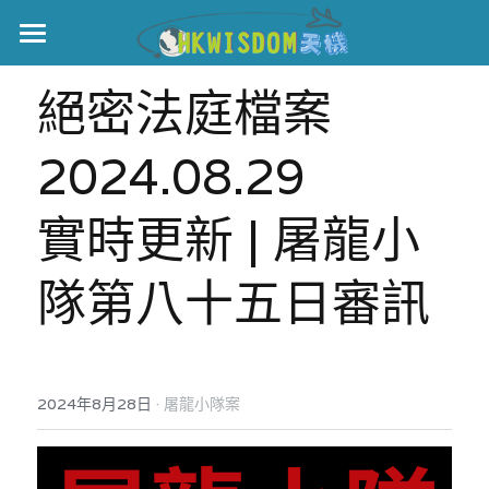
主頁
絕密法庭檔案 
世界盃
2024.08.29
伊美戰爭
實時更新 | 屠龍小
黎智英案
宏福火災
正本清源•黎智英案
隊第八十五日審訊
美西媒體謊言實錄
港聞
宏福‧革新
宏福苑聽證會
中國
·
2024年8月28日
屠龍小隊案
宏福火災正視聽
國際
記錄．宏福苑火災
娛樂