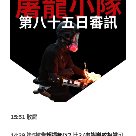
反華推手你要知
KOL 專欄
反華推手懶人包
民主派騙案十式
絕密法庭檔案
林淑芳專欄
反華推手起底
屈穎妍專欄
生活
醫院口岸爆炸案
美西霸凌內幕
朱庭萱專欄
屠龍小隊案
關於我們
吃喝玩指南
美西極權主義
莫綺琪專欄
黎智英案審訊
休閒好介紹
人才招聘
搜索
真相直擊
黃萬成專欄
支聯會案
親子
投稿熱線
繁體中文
極端暴恐實錄
招國偉專欄
35+顛覆案
花生仔漫畫週記
商戶合作
繁體中文
15:51 散庭
高松傑專欄
支持讚助
English
14:29 第5被告
賴振邦以7 比2 (串謀導致相當可