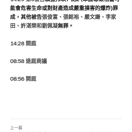
林伯強專欄
條款及細則
能會危害生命或對財產造成嚴重損害的爆炸)罪
馮煒光專欄
成，其他被告
張俊富、張銘裕
、
嚴文謙
、
李家
關於我們
田
、
許湛榮和劉佩凝
無罪。
趙處機專欄
14:28 開庭
KOL 精選
大衛sir專欄
08:58 退庭商議
曾子晴 - 晴深直說
08:56 開庭
龔靜儀大律師專欄
陳貴春大律師專欄
陳子遷律師專欄
羅浚軒專欄
上一篇