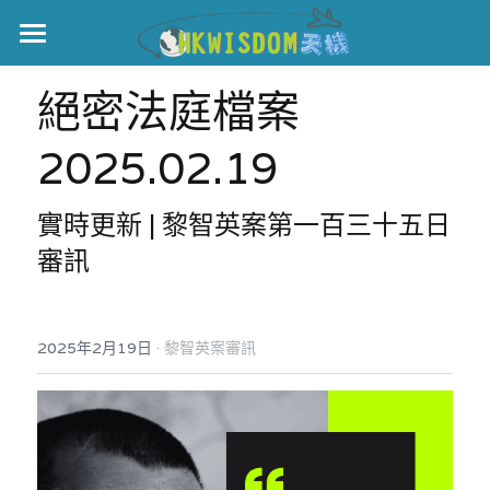
主頁
絕密法庭檔案 
世界盃
2025.02.19
伊美戰爭
實時更新 | 黎智英案第一百三十五日
黎智英案
審訊
宏福火災
正本清源•黎智英案
美西媒體謊言實錄
港聞
宏福‧革新
·
2025年2月19日
黎智英案審訊
宏福苑聽證會
中國
宏福火災正視聽
國際
記錄．宏福苑火災
娛樂