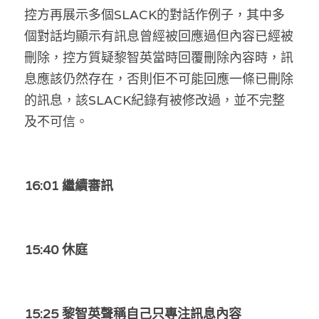
林伯強專欄
條款及細則
控方再展示多個SLACK的對話作例子，其中多
個對話均顯示有訊息曾經被回應過但內容已經被
馮煒光專欄
關於我們
刪除，控方質疑黎智英當時回覆刪除內容時，訊
趙處機專欄
息應該仍然存在，否則佢不可能回應一條已刪除
的訊息，該SLACK紀錄有被修改過，並不完整
KOL 精選
及不可信。
大衛sir專欄
曾子晴 - 晴深直說
16:01 繼續審訊
龔靜儀大律師專欄
陳貴春大律師專欄
15:40 休庭
陳子遷律師專欄
羅浚軒專欄
15:25 黎智英聲稱自己只專注訊息內容