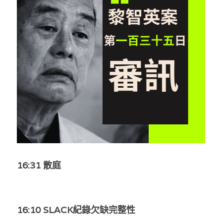
反華推手你要知
KOL 專欄
反華推手懶人包
民主派騙案十式
絕密法庭檔案
林淑芳專欄
反華推手起底
屈穎妍專欄
生活
醫院口岸爆炸案
美西霸凌內幕
朱庭萱專欄
屠龍小隊案
關於我們
吃喝玩指南
美西極權主義
莫綺琪專欄
黎智英案審訊
休閒好介紹
人才招聘
搜索
真相直擊
黃萬成專欄
支聯會案
親子
投稿熱線
繁體中文
16:31 散庭
極端暴恐實錄
招國偉專欄
35+顛覆案
花生仔漫畫週記
商戶合作
繁體中文
高松傑專欄
支持讚助
English
16:10 SLACK紀錄欠缺完整性