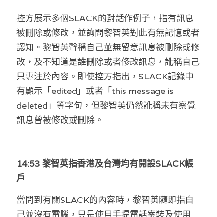
溫志倫專欄
控方展示多個SLACK的對話作例子，指有訊息
被刪除或修改，並詢問黎智英對此有無記憶或者
汪明欣專欄
認知。黎智英聲稱自己並無留意訊息被刪除或修
張美雄專欄
改，及不知道是誰刪除或者修改訊息，訛稱自己
只專注於內容。即使控方指出，SLACK記錄中
莊豪鋒專欄
有顯示「edited」或者「this message is 
香港科技專上書院｜專欄
deleted」等字句，但黎智英仍然訛稱未有察覺
訊息曾被修改或刪除。
14:53 黎智英指香港及台灣均有開設SLACK帳
戶
當問到有關SLACK的內容時，黎智英隨即指自
己並沒有電腦，只是使用手提電話案裝及使用