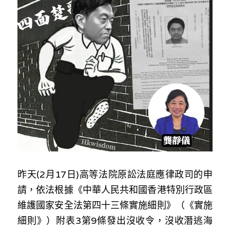
反華推手你要知
KOL 專欄
反華推手懶人包
民主派騙案十式
絕密法庭檔案
林淑芳專欄
反華推手起底
屈穎妍專欄
生活
醫院口岸爆炸案
美西霸凌內幕
朱庭萱專欄
屠龍小隊案
關於我們
吃喝玩指南
美西極權主義
莫綺琪專欄
黎智英案審訊
休閒好介紹
人才招聘
搜索
真相直擊
黃萬成專欄
支聯會案
親子
投稿熱線
繁體中文
昨天(2月17日)高等法院原訟法庭應律政司的申
極端暴恐實錄
招國偉專欄
35+顛覆案
花生仔漫畫週記
請，依法根據《中華人民共和國香港特別行政區
商戶合作
繁體中文
維護國家安全法第四十三條實施細則》（《實施
高松傑專欄
支持讚助
English
細則》）附表3第9條發出沒收令，沒收潛逃海