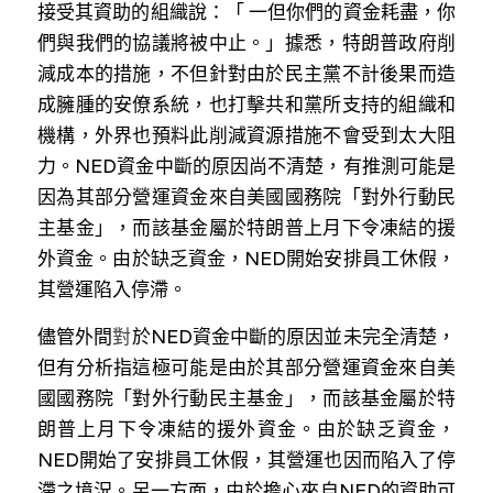
接受其資助的組織說：「 一但你們的資金耗盡，你
們與我們的協議將被中止。」據悉，特朗普政府削
減成本的措施，不但針對由於民主黨不計後果而造
成臃腫的安僚系統，也打擊共和黨所支持的組織和
機構，外界也預料此削減資源措施不會受到太大阻
力。NED資金中斷的原因尚不清楚，有推測可能是
因為其部分營運資金來自美國國務院「對外行動民
主基金」，而該基金屬於特朗普上月下令凍結的援
外資金。由於缺乏資金，NED開始安排員工休假，
其營運陷入停滯。
儘管外間
對
於NED資金中斷的原因並未完全清楚，
但有分析指這極可能是由於其部分營運資金來自美
國國務院「對外行動民主基金」，而該基金屬於特
朗普上月下令凍結的援外資金。由於缺乏資金，
NED開始了安排員工休假，其營運也因而陷入了停
滯之境況。另一方面，由於擔心來自NED的資助可