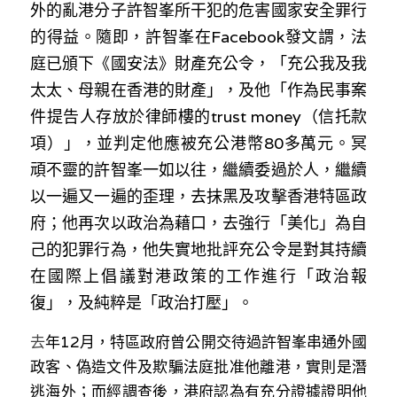
林伯強專欄
外的亂港分子許智峯所干犯的危害國家安全罪行
條款及細則
的得益。隨即，許智峯在Facebook發文謂，法
馮煒光專欄
關於我們
庭已頒下《國安法》財產充公令，「充公我及我
太太、母親在香港的財產」，及他「作為民事案
趙處機專欄
件提告人存放於律師樓的trust money（信托款
KOL 精選
項）」，並判定他應被充公港幣80多萬元。冥
頑不靈的許智峯一如以往，繼續委過於人，繼續
大衛sir專欄
以一遍又一遍的歪理，去抹黑及攻擊香港特區政
曾子晴 - 晴深直說
府；他再次以政治為藉口，去強行「美化」為自
己的犯罪行為，他失實地批評充公令是對其持續
龔靜儀大律師專欄
在國際上倡議對港政策的工作進行「政治報
陳貴春大律師專欄
復」，及純粹是「政治打壓」。
陳子遷律師專欄
去
年12月，特區政府曾公開交待過許智峯串通外國
政客、偽造文件及欺騙法庭批准他離港，實則是潛
羅浚軒專欄
逃海外；而經調查後，港府認為有充分證據證明他