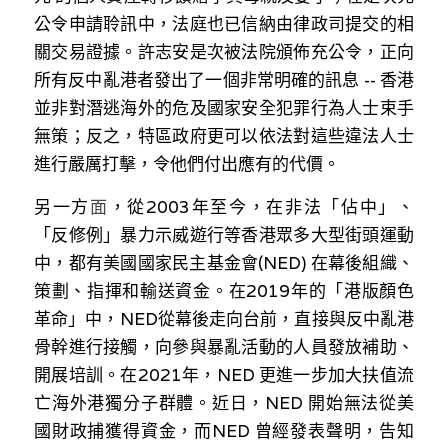
公令申請聆訊中，法庭也已信納由律政司提交的相
關交易證據。許志安是次被法院頒佈充公令，正向
所有反中亂港者發出了一個非常明確的訊息 -- 香港
並非對潛逃海外的危及國家安全犯罪行為人士束手
無策；反之，特區政府更可以依法對這些違法人士
進行嚴厲打擊，令他們付出應有的代價。
另一方
面
，從2003年至今，在非法「佔中」、
「反修例」暴力示威遊行等香港眾多大型街頭運動
中，都有美國國家民主基金會(NED) 在幕後組織、
策劃、指揮和輸送資金。在2019年的「港版顏色
革命」中，NED從幕後走向台前，直接與反中亂港
骨幹進行接觸，向參與暴亂活動的人員發放補助、
開展培訓。在2021年，NED 更進一步加大扶值流
亡海外港獨分子群體。近日，NED 開始無法從美
國財政捕獲得資金，而NED 曾經發表聲明，告知