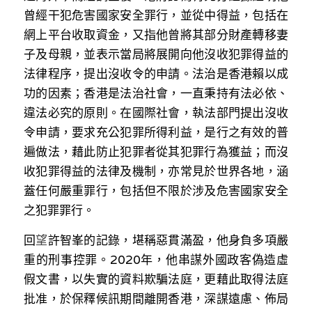
曾經干犯危害國家安全罪行，並從中得益，包括在
溫志倫專欄
網上平台收取資金，又指他曾將其部分財產轉移妻
汪明欣專欄
子及母親，並表示當局將展開向他沒收犯罪得益的
法律程序，提出沒收令的申請。法治是香港賴以成
張美雄專欄
功的因素；香港是法治社會，一直秉持有法必依、
莊豪鋒專欄
違法必究的原則。在國際社會，執法部門提出沒收
令申請，要求充公犯罪所得利益，是行之有效的普
香港科技專上書院｜專欄
遍做法，藉此防止犯罪者從其犯罪行為獲益；而沒
收犯罪得益的法律及機制，亦常見於世界各地，涵
蓋任何嚴重罪行，包括但不限於涉及危害國家安全
之犯罪罪行。
回
望
許智峯的記錄，堪稱惡貫滿盈，他身負多項嚴
重的刑事控罪。2020年，他串謀外國政客偽造虛
假文書，以失實的資料欺騙法庭，更藉此取得法庭
批准，於保釋候訊期間離開香港，深謀遠慮、佈局