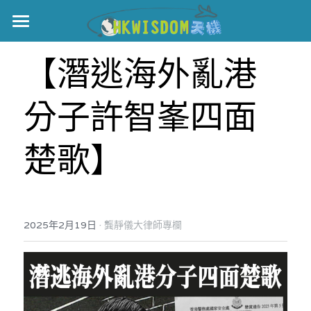
主頁
【潛逃海外亂港
世界盃
分子許智峯四面
伊美戰爭
黎智英案
楚歌】
宏福火災
正本清源•黎智英案
美西媒體謊言實錄
港聞
宏福‧革新
·
2025年2月19日
龔靜儀大律師專欄
宏福苑聽證會
中國
宏福火災正視聽
國際
記錄．宏福苑火災
娛樂