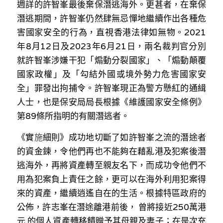
週詳的許智峯最後棄保潛逃海外。更甚者，在棄保
潛逃期間，許智峯仍然肆無忌憚地繼續作出各種危
害國家安全的行為，直視香港法律如無物。2021
年8月12日及2023年6月21日，兩名裁判官分別
就許智峯涉嫌干犯「煽動分裂國家」、「煽動顛覆
國家政權」及「勾結外國或境外勢力危害國家安
全」罪發出拘捕令。許智峯現正為警方懸紅的通緝
人士，也是保安局局長根據《維護國家安全條例》
第89條所指明的有關潛逃者。
《實
施
細則》成功地切斷了如許智峯之流的潛途者
的資金鍊，令他們再也不能夠在藉亂港及犯案後潛
逃海外，再將資產轉至親友名下，而成功令他們不
用為犯案負上責任之餘，更可以在海外利用犯案得
來的資產，繼續逍遙自在的生活。根據特區政府的
公佈，許志峯在潛途離港前後， 曾將接近250萬港
元 的個人資產轉移饋贈予其母親及妻子；在是次充