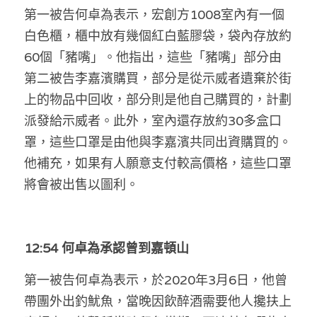
林伯強專欄
條款及細則
第一被告何卓為表示，宏創方1008室內有一個
白色櫃，櫃中放有幾個紅白藍膠袋，袋內存放約
馮煒光專欄
關於我們
60個「豬嘴」。他指出，這些「豬嘴」部分由
趙處機專欄
第二被告李嘉濱購買，部分是從示威者遺棄於街
上的物品中回收，部分則是他自己購買的，計劃
KOL 精選
派發給示威者。此外，室內還存放約30多盒口
大衛sir專欄
罩，這些口罩是由他與李嘉濱共同出資購買的。
他補充，如果有人願意支付較高價格，這些口罩
曾子晴 - 晴深直說
將會被出售以圖利。
龔靜儀大律師專欄
陳貴春大律師專欄
12:54 何卓為承認曾到嘉頓山
陳子遷律師專欄
第一被告何卓為表示，於2020年3月6日，他曾
羅浚軒專欄
帶團外出釣魷魚，當晚因飲醉酒需要他人攙扶上