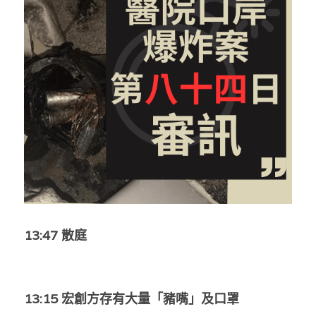
反華推手你要知
KOL 專欄
反華推手懶人包
民主派騙案十式
絕密法庭檔案
林淑芳專欄
反華推手起底
屈穎妍專欄
生活
醫院口岸爆炸案
美西霸凌內幕
朱庭萱專欄
屠龍小隊案
關於我們
吃喝玩指南
美西極權主義
莫綺琪專欄
黎智英案審訊
休閒好介紹
人才招聘
搜索
真相直擊
黃萬成專欄
支聯會案
親子
投稿熱線
繁體中文
13:47 散庭
極端暴恐實錄
招國偉專欄
35+顛覆案
花生仔漫畫週記
商戶合作
繁體中文
高松傑專欄
支持讚助
English
13:15 宏創方存有大量「豬嘴」及口罩