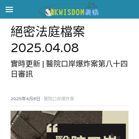
主頁
絕密法庭檔案 
世界盃
2025.04.08
伊美戰爭
實時更新 | 醫院口岸爆炸案第八十四
黎智英案
日審訊
宏福火災
正本清源•黎智英案
美西媒體謊言實錄
港聞
宏福‧革新
·
2025年4月8日
醫院口岸爆炸案
宏福苑聽證會
中國
宏福火災正視聽
國際
記錄．宏福苑火災
娛樂