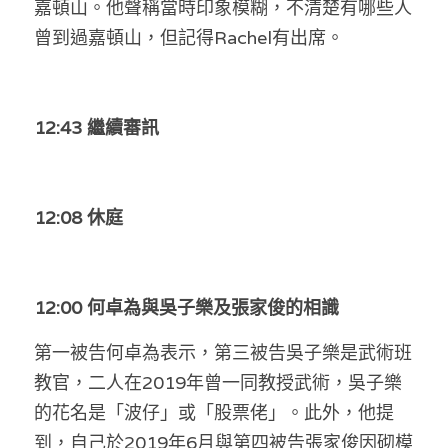
嘉頓山。他聲稱當時印象模糊，不清楚有哪些人
溫志倫專欄
曾到過嘉頓山，但記得Rachel有出席。
汪明欣專欄
張美雄專欄
12:43 繼續審訊
莊豪鋒專欄
香港科技專上書院｜專欄
12:08 休庭
12:00 何卓為與吳子樂及張家俊的相識
第一被告何卓為表示，第三被告吳子樂是武術班
教官，二人在2019年曾一同教授武術，吳子樂
的花名是「波仔」或「股票佬」。此外，他提
到，自己於2019年6月與第四被告張家俊因砌模