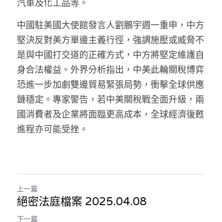
汽車及化工品等。
溫志倫專欄
中國駐美國大使館發言人劉鵬宇週一重申，中方
汪明欣專欄
堅決反對美方單邊主義行徑，強調施壓或威脅不
是與中國打交道的正確方式，中方將堅定維護自
張美雄專欄
身合法權益。外界分析指出，中美此輪關稅博弈
莊豪鋒專欄
恐進一步加劇雙邊貿易緊張局勢，衝擊全球供應
鏈穩定。專家警告，若中美關稅戰全面升級，兩
香港科技專上書院｜專欄
國消費者及企業將面臨更高成本，全球經濟復甦
進程亦可能受挫。
上一篇
絕密法庭檔案 2025.04.08
下一篇