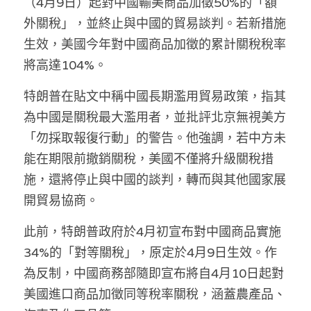
（4月9日）起對中國輸美商品加徵50%的「額
林伯強專欄
條款及細則
外關稅」，並終止與中國的貿易談判。若新措施
馮煒光專欄
關於我們
生效，美國今年對中國商品加徵的累計關稅稅率
將高達104%。
趙處機專欄
特朗普在貼文中稱中國長期濫用貿易政策，指其
KOL 精選
為中國是關稅最大濫用者，並批評北京無視美方
大衛sir專欄
「勿採取報復行動」的警告。他強調，若中方未
能在期限前撤銷關稅，美國不僅將升級關稅措
曾子晴 - 晴深直說
施，還將停止與中國的談判，轉而與其他國家展
龔靜儀大律師專欄
開貿易協商。
陳貴春大律師專欄
此前，特朗普政府於4月初宣布對中國商品實施
34%的「對等關稅」，原定於4月9日生效。作
陳子遷律師專欄
為反制，中國商務部隨即宣布將自4月10日起對
美國進口商品加徵同等稅率關稅，涵蓋農產品、
羅浚軒專欄