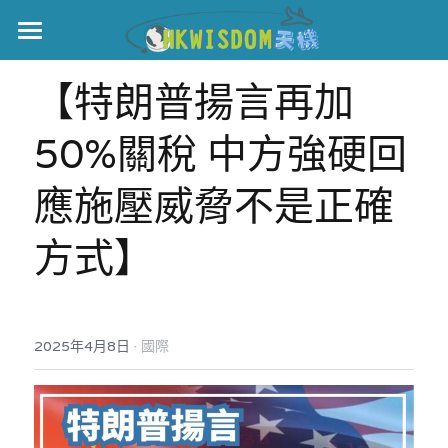
主頁
【特朗普揚言再加
世界盃
50%關稅 中方強硬回
伊美戰爭
應施壓威脅不是正確
黎智英案
方式】
宏福火災
正本清源•黎智英案
美西媒體謊言實錄
港聞
宏福‧革新
·
2025年4月8日
宏福苑聽證會
國際
中國
宏福火災正視聽
國際
記錄．宏福苑火災
娛樂