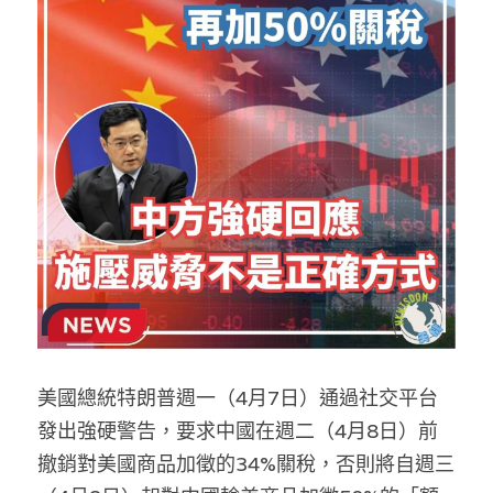
反華推手你要知
KOL 專欄
反華推手懶人包
民主派騙案十式
絕密法庭檔案
林淑芳專欄
反華推手起底
屈穎妍專欄
生活
醫院口岸爆炸案
美西霸凌內幕
朱庭萱專欄
屠龍小隊案
關於我們
吃喝玩指南
美西極權主義
莫綺琪專欄
黎智英案審訊
休閒好介紹
人才招聘
搜索
真相直擊
黃萬成專欄
支聯會案
親子
投稿熱線
繁體中文
美國總統特朗普週一（4月7日）通過社交平台
極端暴恐實錄
招國偉專欄
35+顛覆案
花生仔漫畫週記
商戶合作
繁體中文
發出強硬警告，要求中國在週二（4月8日）前
高松傑專欄
支持讚助
English
撤銷對美國商品加徵的34%關稅，否則將自週三