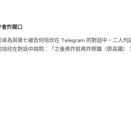
一步會炸關口
卓為與第七被告何培欣在 Telegram 的對話中，二人
何培欣在對話中詢問：「之後再炸就再炸膠鐵（即高鐵）