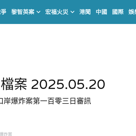
戰爭
黎智英案
宏福火災
港聞
中國
國際
娛
案 2025.05.20
院口岸爆炸案第一百零三日審訊
爆炸案