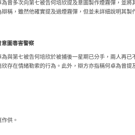
卓為曾多次向第七被告何培欣提及意圖製作煙霧彈，並將
為辯稱，雖然他確實提及過煙霧彈，但並未詳細說明其製
為曾意圖毒害警察
卓為與第七被告何培欣於被捕後一星期已分手，兩人再已
培欣存在情緒勒索的行為。此外，辯方亦指稱何卓為曾提
。
庭作供。