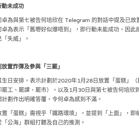
炸行動未成功
卓為與第七被告何培欣在 Telegram 的對話中提及已
何卓為表示「舊嘢好似爆唔到」，即行動未能成功，因此
己「失威」。
計劃放置炸彈及參與「三罷」
生日安排，表示計劃於2020年1月28日放置「蛋糕」（
即罷工、罷課、罷市），以及1月30日與第七被告何培欣
關計劃作出明確答覆，令何卓為感到不滿。
放置「蛋糕」需視乎「鐵路環境」，並提到「上面」，即
從「公海」群組打聽及自己的推測。