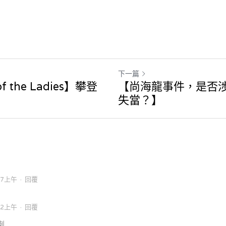
下一篇
f the Ladies】攀登
【尚海龍事件，是否
失當？】
07上午
·
回覆
12上午
·
回覆
喇