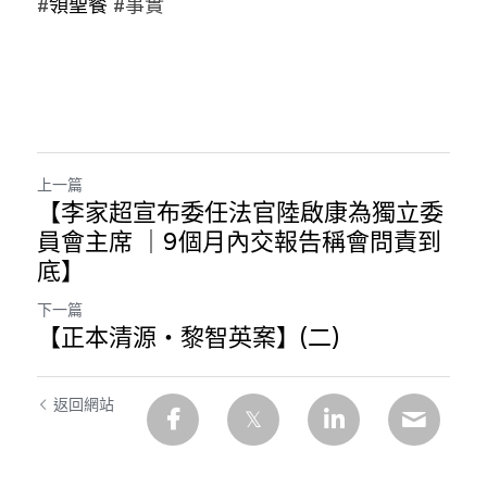
#
領聖餐
 #
事實
林伯強專欄
條款及細則
馮煒光專欄
關於我們
趙處機專欄
KOL 精選
上一篇
【李家超宣布委任法官陸啟康為獨立委
大衛sir專欄
員會主席 ｜9個月內交報告稱會問責到
曾子晴 - 晴深直說
底】
龔靜儀大律師專欄
下一篇
【正本清源‧黎智英案】(二)
陳貴春大律師專欄
返回網站
陳子遷律師專欄
羅浚軒專欄