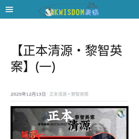
主頁
世界盃
【正本清源‧黎智英
伊美戰爭
案】
(一)
黎智英案
宏福火災
正本清源•黎智英案
美西媒體謊言實錄
港聞
宏福‧革新
·
2025年12月13日
正本清源 • 黎智英案
宏福苑聽證會
中國
宏福火災正視聽
國際
記錄．宏福苑火災
娛樂