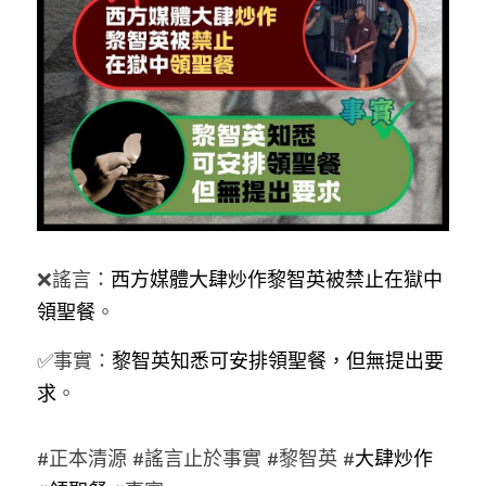
反華推手你要知
KOL 專欄
反華推手懶人包
民主派騙案十式
絕密法庭檔案
林淑芳專欄
反華推手起底
屈穎妍專欄
生活
醫院口岸爆炸案
美西霸凌內幕
朱庭萱專欄
屠龍小隊案
關於我們
吃喝玩指南
❌謠言：
西方媒體大肆炒作黎智英被禁止在獄中
美西極權主義
莫綺琪專欄
黎智英案審訊
休閒好介紹
人才招聘
搜索
領聖餐
。
真相直擊
黃萬成專欄
支聯會案
親子
投稿熱線
繁體中文
✅事實：
黎智英知悉可安排領聖餐，但無提出要
求
。
極端暴恐實錄
招國偉專欄
35+顛覆案
花生仔漫畫週記
商戶合作
繁體中文
高松傑專欄
支持讚助
English
#正本清源 #謠言止於事實 #黎智英 #
大肆炒作