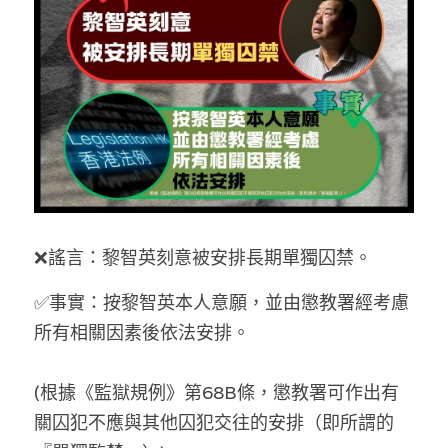
反華推手你要知
KOL 專欄
反華推手懶人包
民主派騙案十式
絕密法庭檔案
林淑芳專欄
反華推手起底
屈穎妍專欄
生活
醫院口岸爆炸案
美西霸凌內幕
朱庭萱專欄
屠龍小隊案
關於我們
吃喝玩指南
❌謠言：
黎智英刻意被安排長期單獨囚禁。
美西極權主義
莫綺琪專欄
黎智英案審訊
休閒好介紹
人才招聘
搜索
✅事實：
按黎智英本人意願，並由懲教署經考慮
真相直擊
黃萬成專欄
支聯會案
親子
投稿熱線
繁體中文
所有相關因素後依法安排。
極端暴恐實錄
招國偉專欄
35+顛覆案
花生仔漫畫週記
商戶合作
繁體中文
(根據《監獄規例》第68B條，懲教署可作出有
高松傑專欄
支持讚助
English
關囚犯不應與其他囚犯交往的安排（即所謂的