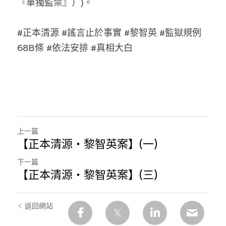
『單獨監禁』）)。
林伯強專欄
條款及細則
馮煒光專欄
關於我們
#正本清源 #謠言止於事實 #黎智英 #監獄規例
68B條 #依法安排 #真相大白
趙處機專欄
KOL 精選
大衛sir專欄
曾子晴 - 晴深直說
上一篇
【正本清源‧黎智英案】(一)
龔靜儀大律師專欄
下一篇
陳貴春大律師專欄
【正本清源‧黎智英案】(三)
陳子遷律師專欄
返回網站
羅浚軒專欄