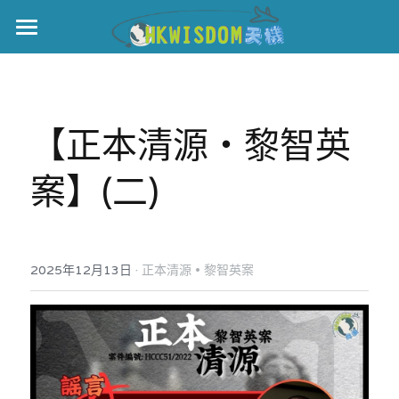
主頁
世界盃
【正本清源‧黎智英
伊美戰爭
案】(二)
黎智英案
宏福火災
正本清源•黎智英案
美西媒體謊言實錄
港聞
宏福‧革新
·
2025年12月13日
正本清源 • 黎智英案
宏福苑聽證會
中國
宏福火災正視聽
國際
記錄．宏福苑火災
娛樂