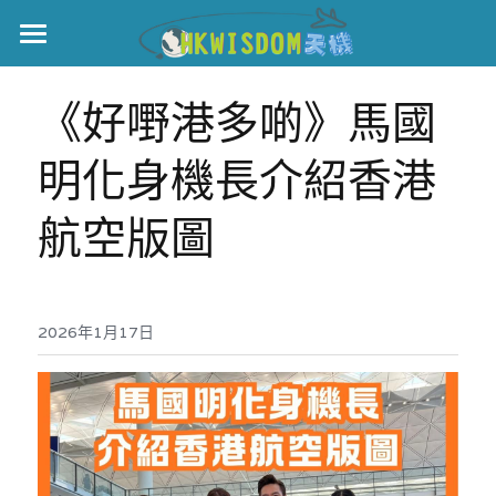
主頁
《好嘢港多啲》馬國
世界盃
明化身機長介紹香港
伊美戰爭
航空版圖
黎智英案
宏福火災
正本清源•黎智英案
美西媒體謊言實錄
2026年1月17日
港聞
宏福‧革新
宏福苑聽證會
中國
宏福火災正視聽
國際
記錄．宏福苑火災
娛樂