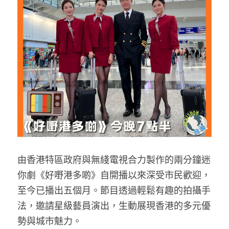
反華推手你要知
KOL 專欄
反華推手懶人包
民主派騙案十式
絕密法庭檔案
林淑芳專欄
反華推手起底
屈穎妍專欄
生活
醫院口岸爆炸案
美西霸凌內幕
朱庭萱專欄
屠龍小隊案
關於我們
吃喝玩指南
美西極權主義
莫綺琪專欄
黎智英案審訊
休閒好介紹
人才招聘
搜索
由香港特區政府與無綫電視合力製作的兩分鐘迷
真相直擊
黃萬成專欄
支聯會案
親子
投稿熱線
繁體中文
你劇《好嘢港多啲》自開播以來深受市民歡迎，
極端暴恐實錄
招國偉專欄
35+顛覆案
花生仔漫畫週記
商戶合作
至今已播出五個月。節目透過輕鬆有趣的拍攝手
繁體中文
法，邀請星級藝員演出，生動展現香港的多元優
高松傑專欄
支持讚助
English
勢與城市魅力。