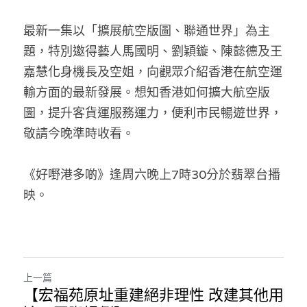
林伯強專欄
條款及細則
最新一集以「擴展航空版圖、聯通世界」為主
馮煒光專欄
關於我們
題，特別邀得藝人馬國明、劉穎鏇、陳懿德及王
趙處機專欄
嘉慧化身機長及空姐，向觀眾介紹香港在航空運
輸方面的最新發展。想知香港如何擴大航空版
KOL 精選
圖，提升客貨運服務運力，便利市民暢遊世界，
敬請今晚準時收看。 
大衛sir專欄
曾子晴 - 晴深直說
《好嘢港多啲》逢周六晚上7時30分於翡翠台播
映。
龔靜儀大律師專欄
陳貴春大律師專欄
陳子遷律師專欄
上一篇
羅浚軒專欄
【宏福苑原址重建絕非理性 改建其他用