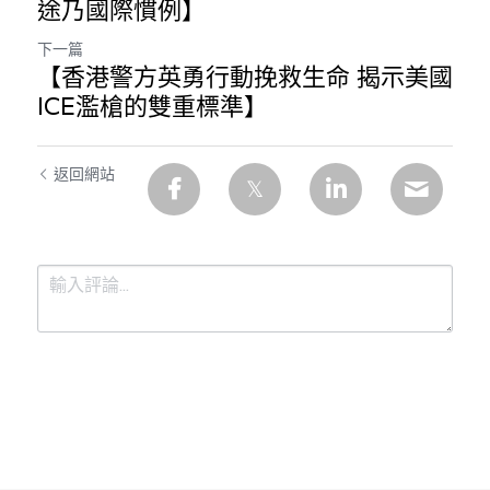
途乃國際慣例】
溫志倫專欄
下一篇
【香港警方英勇行動挽救生命 揭示美國
汪明欣專欄
ICE濫槍的雙重標準】
張美雄專欄
莊豪鋒專欄
返回網站
香港科技專上書院｜專欄
提交
取消