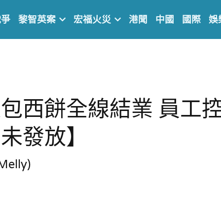
戰爭
黎智英案
宏福火災
港聞
中國
國際
娛
包西餅全線結業 員工
仍未發放】
lly)