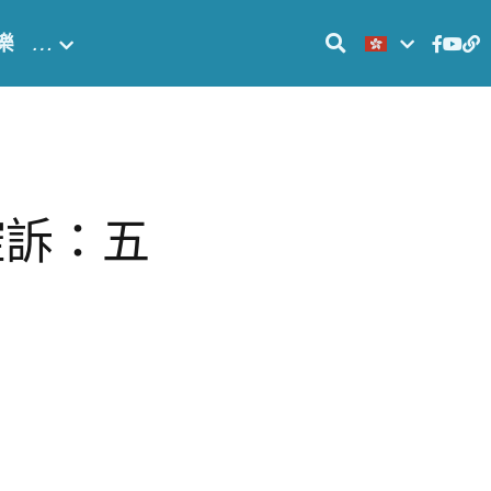
樂
…
控訴：五