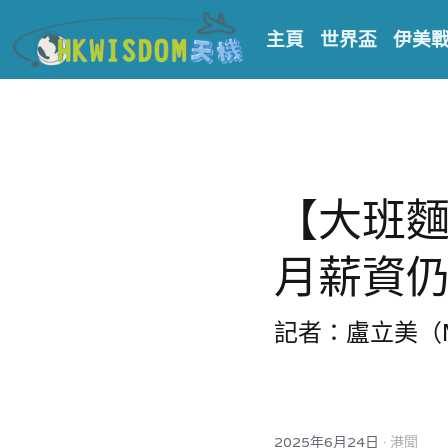
主頁
世界盃
伊美
【大班麵
月薪資
記者：盧立美（Me
·
2025年6月24日
港聞