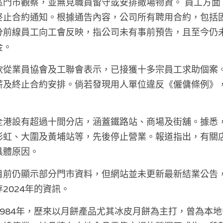
區門市觀察，並無見職員留守或安排撤場物資。 員工方面
終止合約通知。根據通告內容，公司所有聘用合約，包括
分前線員工向工會反映，指公司未有事前預告，且至今仍
金。
飲從業員協會及工聯會表示，已接獲十多宗員工求助個案
薪及終止合約安排。倘若發現用人單位違反《僱傭條例》
全港設有超過十間分店，涵蓋鐵路站、商場及街舖。據悉
彩虹、大圍及黃埔站等，先後停止營業。報道指出，有關
具體原因。
前仍顯示部分門市資料，但網站並未更新最新結業公告，
2024年的資訊。 
984年，歷來以月餅產品尤其冰皮月餅為主打，曾為本