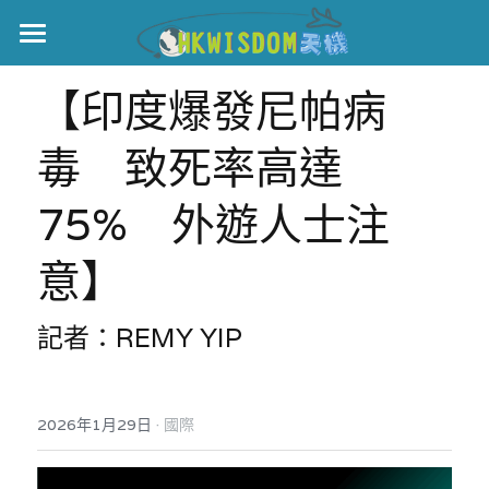
主頁
【印度爆發尼帕病
世界盃
毒　致死率高達
伊美戰爭
75%　外遊人士注
黎智英案
意】
宏福火災
正本清源•黎智英案
美西媒體謊言實錄
港聞
宏福‧革新
記者：REMY YIP
宏福苑聽證會
中國
·
2026年1月29日
國際
宏福火災正視聽
國際
記錄．宏福苑火災
娛樂