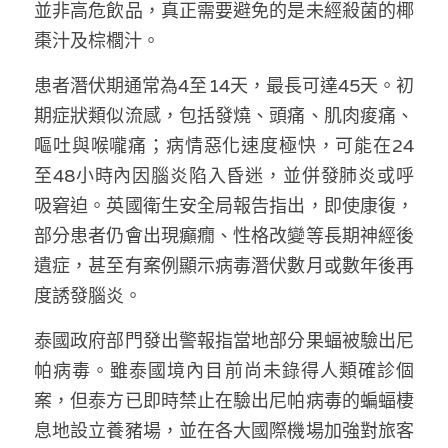
並非高危飲品，真正需要避免的是未經殺菌的椰
溫志倫專欄
棗汁及棕櫚汁。
汪明欣專欄
患者潛伏期通常為4至14天，最長可達45天。初
張美雄專欄
期症狀類似流感，包括發燒、頭痛、肌肉痠痛、
嘔吐與喉嚨痛；病情惡化速度極快，可能在24
莊豪鋒專欄
至48小時內因腦炎陷入昏迷，並併發肺炎或呼
吸窘迫。英國衛生安全局報告指出，即使康復，
香港科技專上書院｜專欄
部分患者仍會出現癲癇、性格改變等長期神經後
遺症，甚至有案例顯示病毒潛伏數月或數年後再
度誘發腦炎。
泰國政府部門發出警報指當地部分果蝠被驗出尼
帕病毒。雖泰國境內目前尚未錄得人類確診個
案，但泰方已即時禁止在驗出尼帕病毒的蝙蝠棲
息地設立養豬場，並在各大國際機場加強對旅客