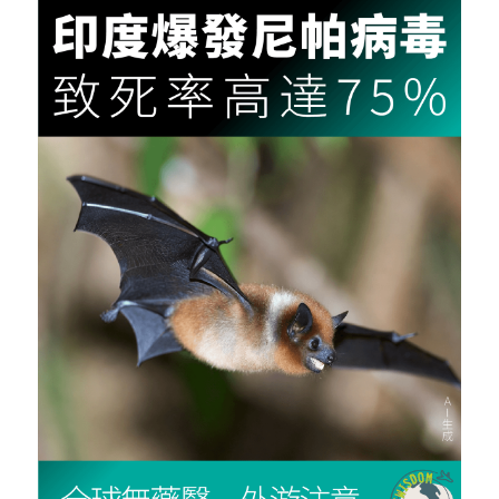
反華推手你要知
KOL 專欄
反華推手懶人包
民主派騙案十式
絕密法庭檔案
林淑芳專欄
反華推手起底
屈穎妍專欄
生活
醫院口岸爆炸案
美西霸凌內幕
朱庭萱專欄
屠龍小隊案
關於我們
吃喝玩指南
美西極權主義
莫綺琪專欄
黎智英案審訊
休閒好介紹
人才招聘
搜索
真相直擊
黃萬成專欄
支聯會案
親子
投稿熱線
繁體中文
極端暴恐實錄
招國偉專欄
35+顛覆案
花生仔漫畫週記
商戶合作
繁體中文
高松傑專欄
支持讚助
English