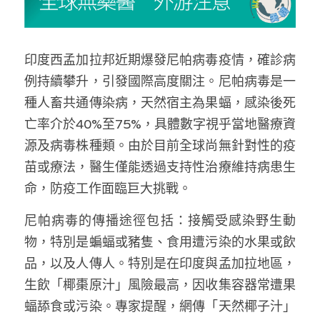
林伯強專欄
條款及細則
馮煒光專欄
關於我們
印度西孟加拉邦近期爆發尼帕病毒疫情，確診病
趙處機專欄
例持續攀升，引發國際高度關注。尼帕病毒是一
種人畜共通傳染病，天然宿主為果蝠，感染後死
KOL 精選
亡率介於40%至75%，具體數字視乎當地醫療資
大衛sir專欄
源及病毒株種類。由於目前全球尚無針對性的疫
苗或療法，醫生僅能透過支持性治療維持病患生
曾子晴 - 晴深直說
命，防疫工作面臨巨大挑戰。
龔靜儀大律師專欄
尼帕病毒的傳播途徑包括：接觸受感染野生動
陳貴春大律師專欄
物，特別是蝙蝠或豬隻、食用遭污染的水果或飲
品，以及人傳人。特別是在印度與孟加拉地區，
陳子遷律師專欄
生飲「椰棗原汁」風險最高，因收集容器常遭果
羅浚軒專欄
蝠舔食或污染。專家提醒，網傳「天然椰子汁」