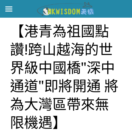
主頁
【港青為祖國點
世界盃
讚!跨山越海的世
伊美戰爭
黎智英案
界級中國橋"深中
宏福火災
正本清源•黎智英案
通道"即將開通 將
美西媒體謊言實錄
港聞
宏福‧革新
為大灣區帶來無
宏福苑聽證會
中國
宏福火災正視聽
限機遇】
國際
記錄．宏福苑火災
娛樂