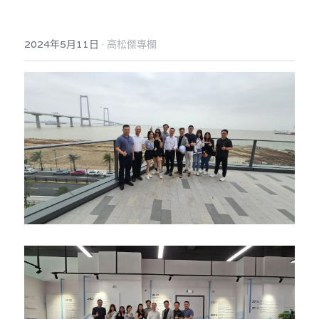
反華推手你要知
·
2024年5月11日
高松傑專欄
KOL 專欄
反華推手懶人包
民主派騙案十式
絕密法庭檔案
林淑芳專欄
反華推手起底
屈穎妍專欄
生活
醫院口岸爆炸案
美西霸凌內幕
朱庭萱專欄
屠龍小隊案
關於我們
吃喝玩指南
美西極權主義
莫綺琪專欄
黎智英案審訊
休閒好介紹
人才招聘
搜索
真相直擊
黃萬成專欄
支聯會案
親子
投稿熱線
繁體中文
極端暴恐實錄
招國偉專欄
35+顛覆案
花生仔漫畫週記
商戶合作
繁體中文
高松傑專欄
支持讚助
English