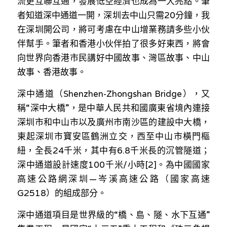
流更互聯互通，發展低空經濟也成為一大亮點。筆
者知道深中通道一開，深圳去中山只需20分鐘，我
在深圳開公司，將可考慮在中山增業務請多些小伙
伴幫手。筆者和香港小伙伴拍了很多好東西，將會
向世界向香港市民講好中國故事、灣區故事、中山
故事、香港故事。
深中通道（Shenzhen-Zhongshan Bridge），又
稱“深中大橋”，是中華人民共和國廣東省境內連接
深圳市和中山市以及廣州市南沙區的建設中大橋，
東起深圳市寶安區鶴洲立交，西至中山市橫門樞
紐，全長24千米，其中有6.8千米長的沉管隧道；
深中通道設計速度100千米/小時[2]。為中國國家
高速公路網深圳—岑溪高速公路（國家高速
G2518）的組成部分。
深中通道項目是世界級的“橋、島、隧、水下互通”