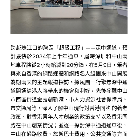
林伯強專欄
條款及細則
馮煒光專欄
關於我們
趙處機專欄
KOL 精選
跨越珠江口的灣區「超級工程」——深中通道，預
計最快於2024年上半年通車，屆時深圳和中山兩
大衛sir專欄
地車程將從2小時縮減到20分鐘。在5月9日，筆者
與來自香港的網路媒體和網路名人組團來中山開展
曾子晴 - 晴深直說
為期兩天的主題報道採訪。採風團一行聚焦深中通
龔靜儀大律師專欄
道開通給港人將帶來的機會和利好，先後參觀中山
市西區街道金嘉創新港、市人力資源社會保障局、
陳貴春大律師專欄
市交通局等，深入了解中山現行對香港同胞 的養老
陳子遷律師專欄
政策、對香港青年人才創業的政策支持以及香港同
胞在中山創業情況；並逐一探討深中通道通車後，
羅浚軒專欄
中山在過路收費、旅遊巴士費用、公共交通等方面