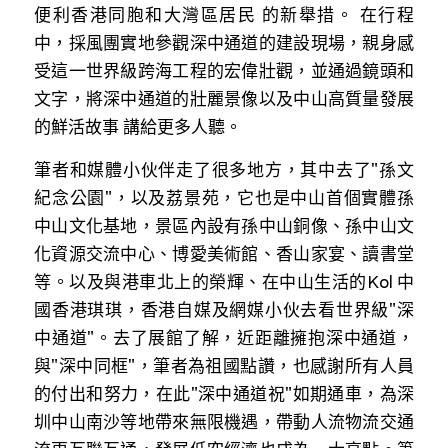
便利香港同胞和大灣區居民 的新舉措。 在行程
溫志倫專欄
中，採風團實地參觀深中通道的建設現場，親身感
汪明欣專欄
受這一世界級跨海工程的宏偉壯觀，並通過鏡頭和
文字，將深中通道的壯麗景像以及中山高質量發展
張美雄專欄
的鮮活故事 講給更多人聽。
莊豪鋒專欄
筆者和媒體小伙伴走了很多地方，其中去了"孫文
紀念公園"，以及荔景苑，它也是中山首個實體孫
香港科技專上書院｜專欄
中山文化基地，景區內設有孫中山銅像、孫中山文
化資源交流中心、博愛美術館、香山家宴、讀書堂
等。以及與港車北上的榮輝、在中山生活的Kol 中
國香港琪琪，香港自媒及網媒小伙去看世界級"深
中通道"。去了展館了解，近距離擁抱深中通道，
與"深中同框"，筆者為祖國點讚，也感謝所有人員
的付出和努力，在此"深中通道祝"如期通車，為深
圳中山南沙等地帶來無限機遇，帶動人流物流交通