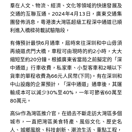
羣在人文、物流、經濟、文化等領域的快速發展及
交通的互聯互通。2024年4月13日，廣東交通集
團發佈消息，粵港澳大灣區超級工程深中通道已順
利進入橋樑荷載試驗階段，
有傳預計最快6月通車，屆時來往深圳和中山毋須
再繞道虎門大橋，車程可由現時的約2小時，大大
縮短至約20分鐘。根據廣東省當局之前擬定的「深
中通道」行車收費，私家車、小型客車和2噸以下
貨車的單程收費為66元人民幣(下同)。有在深圳和
中山設廠的企業預計，「深中通道」通車後，其運
輸成本可以減少30%至40%，一年可節省60萬至
80萬元。
​高Sir作為灣區推介官，在過去不斷走訪大灣區多個
城市，一直把灣區美食特產、風俗文化、歷史名
人、城鄉風貌、科技創新、潮流生活、重點工程，