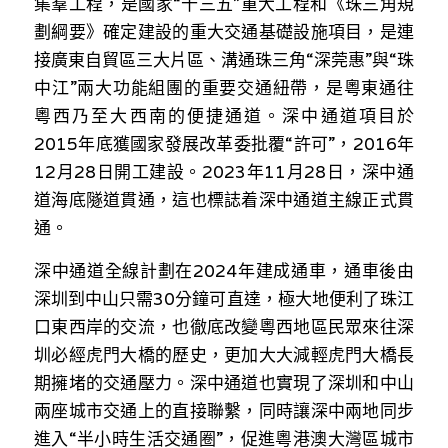
集羣工程，是國家“十三五”重大工程和《珠三角規
劃綱要》確定建設的重大交通基礎設施項目，是連
接廣東自貿區三大片區、溝通珠三角“深莞惠”與“珠
中江”兩大功能組團的重要交通紐帶，是粵東通往
粵西乃至大西南的便捷通道。深中通道項目於
2015年底獲國家發展改革委批覆“許可”，2016年
12月28日開工建設。2023年11月28日，深中通
道海底隧道貫通，這也標誌着深中通道主線正式貫
通。
深中通道全線計劃在2024年建成通車，通車後由
深圳到中山只需30分鐘可直達，極大地便利了珠江
口東西岸的交流，也徹底改變粵西地區民眾來往深
圳必經虎門大橋的歷史，更加大大減輕虎門大橋長
期擁堵的交通壓力。深中通道也實現了深圳和中山
兩座城市交通上的直接聯繫，同時讓深中兩地同步
進入“半小時生活交通圈”，促進粵港澳大灣區城市