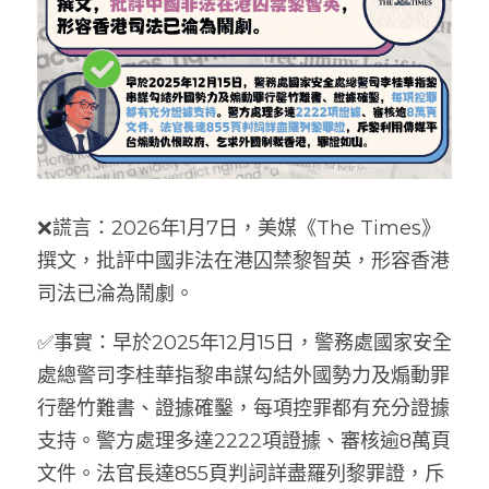
❌謊言：
2026年1月7日，美媒《The Times》
撰文，批評中國非法在港囚禁黎智英，形容香港
司法已淪為鬧劇。
✅事實：
早於2025年12月15日，警務處國家安全
處總警司李桂華指黎串謀勾結外國勢力及煽動罪
行罄竹難書、證據確鑿，每項控罪都有充分證據
支持。警方處理多達2222項證據、審核逾8萬頁
文件。法官長達855頁判詞詳盡羅列黎罪證，斥