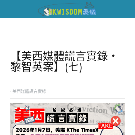
【美西媒體謊言實錄‧
黎智英案】(七)
·
美西媒體謊言實錄