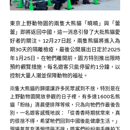
林伯強專欄
條款及細則
馮煒光專欄
關於我們
東京上野動物園的兩隻大熊貓「曉曉」與「蕾
趙處機專欄
蕾」即將返回中國，這一消息引發了大批熊貓愛
好者的關注。12月27日起，兩隻熊貓將進入為
KOL 精選
期30天的隔離檢疫，最後公開展出日定於2025
大衛sir專欄
年1月25日。在牠們離開前，園方特別推出限時
預約觀覽措施，每名遊客只能停留約1分鐘，以
曾子晴 - 晴深直說
控制大量人潮並保障動物的福祉。
龔靜儀大律師專欄
兩
隻大熊貓的歸還讓許多民眾感到不捨，特別是在
陳貴春大律師專欄
上野動物園開放參觀的日子裡，有多達1600名熊
貓「粉絲」清晨便排隊等候，只為向牠們作最後告
陳子遷律師專欄
別。一名遊客感慨地說：「從香香時期就常來，真
的很捨不得，希望牠們回到中國後能健康生活。」
羅浚軒專欄
現場氣氛充滿惋惜與不捨，遊客們紛紛用手機拍下