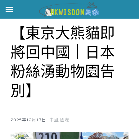
主頁
【東京大熊貓即
世界盃
將回中國｜日本
伊美戰爭
黎智英案
粉絲湧動物園告
宏福火災
正本清源•黎智英案
別】
美西媒體謊言實錄
港聞
宏福‧革新
宏福苑聽證會
中國
·
2025年12月17日
中國,
國際
宏福火災正視聽
國際
記錄．宏福苑火災
娛樂