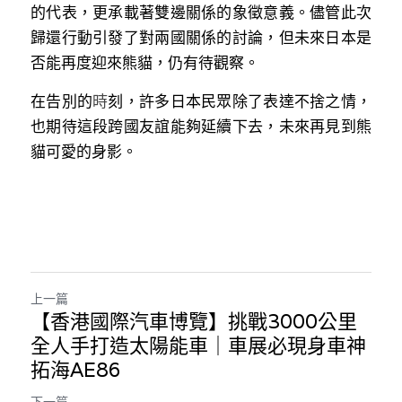
的代表，更承載著雙邊關係的象徵意義。儘管此次
歸還行動引發了對兩國關係的討論，但未來日本是
否能再度迎來熊貓，仍有待觀察。
在告別
的
時
刻，許多日本民眾除了表達不捨之情，
也期待這段跨國友誼能夠延續下去，未來再見到熊
貓可愛的身影。
上一篇
【香港國際汽車博覽】挑戰3000公里
全人手打造太陽能車｜車展必現身車神
拓海AE86
下一篇