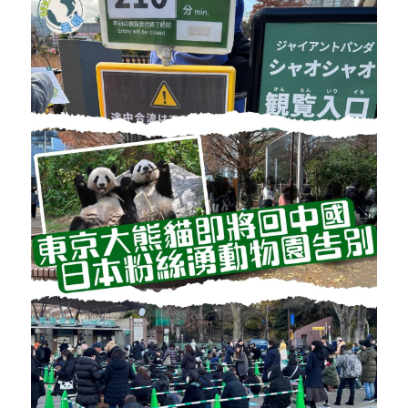
反華推手你要知
KOL 專欄
反華推手懶人包
民主派騙案十式
絕密法庭檔案
林淑芳專欄
反華推手起底
屈穎妍專欄
生活
醫院口岸爆炸案
美西霸凌內幕
朱庭萱專欄
屠龍小隊案
關於我們
吃喝玩指南
美西極權主義
莫綺琪專欄
黎智英案審訊
休閒好介紹
人才招聘
搜索
真相直擊
黃萬成專欄
支聯會案
親子
投稿熱線
繁體中文
極端暴恐實錄
招國偉專欄
35+顛覆案
花生仔漫畫週記
商戶合作
繁體中文
高松傑專欄
支持讚助
English