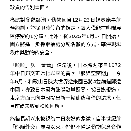
溫志倫專欄
珍貴的告別畫面。
為
應
對參觀熱潮，動物園自12月23日起實施事前
汪明欣專欄
預約制，並採限時停留的規定，每人僅能在熊貓展
張美雄專欄
區停留約1分鐘。此外，從2025年1月14日開始，
園方將進一步採取抽籤分配名額的方式，確保現場
莊豪鋒專欄
秩序與動物的安全。
香港科技專上書院｜專欄
「
曉
曉
」與「蕾蕾」歸還後，日本將迎來自1972
年中日邦交正常化以來的首次「熊貓空窗期」。今
年6月，和歌山冒險大世界遊樂園已將4隻熊貓歸還
中國，導致日本國內熊貓數量歸零。據日媒報道，
東京方面已向中國提出新一輪熊貓租借的請求，但
目前尚未收到積極回應。
熊貓
長
期
以來被視為中日友好的象徵，自半世紀前
「熊貓外交」展開以來，牠們不僅是動物保育合作