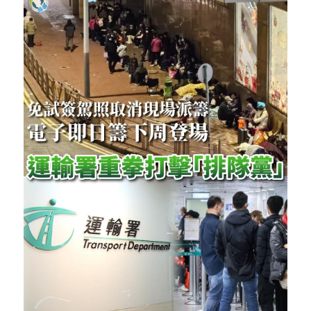
反華推手你要知
KOL 專欄
反華推手懶人包
民主派騙案十式
絕密法庭檔案
林淑芳專欄
反華推手起底
屈穎妍專欄
生活
醫院口岸爆炸案
美西霸凌內幕
朱庭萱專欄
屠龍小隊案
關於我們
吃喝玩指南
美西極權主義
莫綺琪專欄
黎智英案審訊
休閒好介紹
人才招聘
搜索
真相直擊
黃萬成專欄
支聯會案
親子
投稿熱線
繁體中文
極端暴恐實錄
招國偉專欄
35+顛覆案
花生仔漫畫週記
商戶合作
繁體中文
高松傑專欄
支持讚助
English