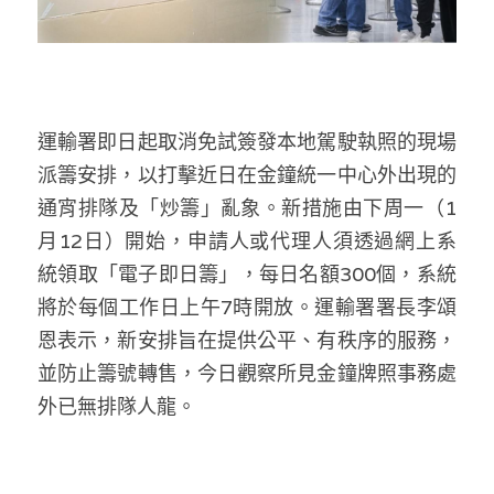
林伯強專欄
條款及細則
馮煒光專欄
關於我們
趙處機專欄
運輸署即日起取消免試簽發本地駕駛執照的現場
KOL 精選
派籌安排，以打擊近日在金鐘統一中心外出現的
通宵排隊及「炒籌」亂象。新措施由下周一（1
大衛sir專欄
月12日）開始，申請人或代理人須透過網上系
曾子晴 - 晴深直說
統領取「電子即日籌」，每日名額300個，系統
將於每個工作日上午7時開放。運輸署署長李頌
龔靜儀大律師專欄
恩表示，新安排旨在提供公平、有秩序的服務，
陳貴春大律師專欄
並防止籌號轉售，今日觀察所見金鐘牌照事務處
外已無排隊人龍。
陳子遷律師專欄
羅浚軒專欄