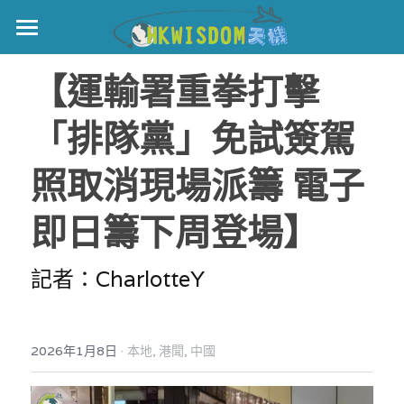
主頁
【運輸署重拳打擊
世界盃
「排隊黨」免試簽駕
伊美戰爭
照取消現場派籌 電子
黎智英案
即日籌下周登場】
宏福火災
正本清源•黎智英案
美西媒體謊言實錄
港聞
宏福‧革新
記者：CharlotteY
宏福苑聽證會
中國
·
2026年1月8日
本地,
港聞,
中國
宏福火災正視聽
國際
記錄．宏福苑火災
娛樂