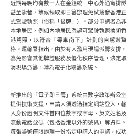
近期每晚均有數十人在金鐘統一中心外通宵排隊
溫志倫專欄
甚至紮營，等候領取即日籌辦理免試簽發香港正
汪明欣專欄
式駕駛執照（俗稱「扱牌」）。部分申請者為非
本地居民，例如內地居民憑認可駕駛執照換領香
張美雄專欄
港駕照，以符合「粵車南下」計劃的自駕遊資
格。運輸署指出，由於有人濫用現場派籌安排，
莊豪鋒專欄
為免影響其他牌證服務及優化秩序管理，決定取
香港科技專上書院｜專欄
消現場派籌，轉為電子化取籌系統。
新推出的「電子即日籌」系統由數字政策辦公室
提供技術支援，申請人須透過指定網站登入，輸
入身份證明文件首四位數字或字母、英文姓名及
流動電話號碼（包括香港以外的號碼）等資料。
每張籌號僅限辦理一份指定申請人的申請，成功