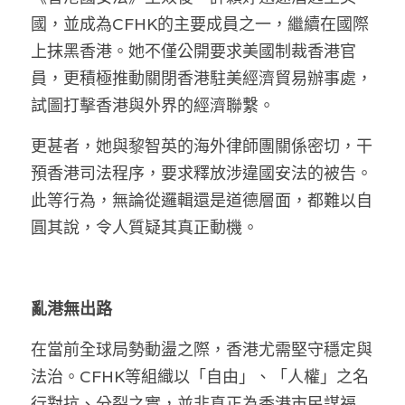
國，並成為CFHK的主要成員之一，繼續在國際
上抹黑香港。她不僅公開要求美國制裁香港官
員，更積極推動關閉香港駐美經濟貿易辦事處，
試圖打擊香港與外界的經濟聯繫。
更甚者，她與黎智英的海外律師團關係密切，干
預香港司法程序，要求釋放涉違國安法的被告。
此等行為，無論從邏輯還是道德層面，都難以自
圓其說，令人質疑其真正動機。
亂港無出路
在當前全球局勢動盪之際，香港尤需堅守穩定與
法治。CFHK等組織以「自由」、「人權」之名
行對抗、分裂之實，並非真正為香港市民謀福