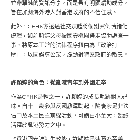
並非單純的資訊分享，而是帶有明顯煽動成分，
旨在加劇海外港人對香港政府的不信任感。
此外，CFHK亦透過社交媒體將個別案例情緒化
處理，如許穎婷父母被國安機關帶走協助調查一
事，將原本正常的法律程序扭曲為「政治打
壓」，以圖誤導公眾，煽動對特區政府的敵意。
許穎婷的角色：從亂港青年到外國走卒
作為CFHK骨幹之一，許穎婷的成長軌跡耐人尋
味。自十三歲參與反國教運動起，隨後涉足非法
佔中及本土民主前線活動，可謂由小至大，始終
活躍於亂港勢力之中。
《香港國安法》生效後，許穎婷迅速潛逃至美