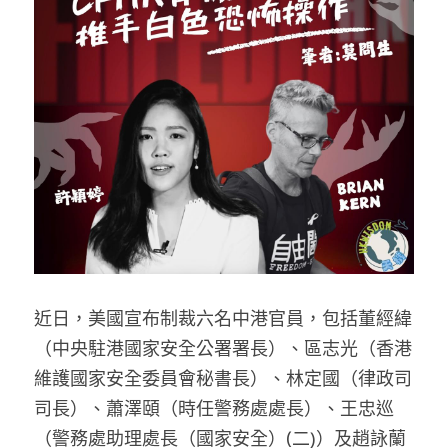
反華推手你要知
KOL 專欄
反華推手懶人包
民主派騙案十式
絕密法庭檔案
林淑芳專欄
反華推手起底
屈穎妍專欄
生活
醫院口岸爆炸案
美西霸凌內幕
朱庭萱專欄
屠龍小隊案
關於我們
吃喝玩指南
美西極權主義
莫綺琪專欄
黎智英案審訊
休閒好介紹
人才招聘
搜索
近日，美國宣布制裁六名中港官員，包括董經緯
真相直擊
黃萬成專欄
支聯會案
親子
投稿熱線
繁體中文
（中央駐港國家安全公署署長）、區志光（香港
極端暴恐實錄
招國偉專欄
35+顛覆案
花生仔漫畫週記
商戶合作
繁體中文
維護國家安全委員會秘書長）、林定國（律政司
司長）、蕭澤頤（時任警務處處長）、王忠巡
高松傑專欄
支持讚助
English
（警務處助理處長（國家安全）(二)）及趙詠蘭