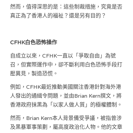
然而，值得深思的是：這些制裁措施，究竟是否
溫志倫專欄
真正為了香港人的福祉？還是另有目的？
汪明欣專欄
張美雄專欄
CFHK白色恐怖操作
莊豪鋒專欄
自成立以來，CFHK一直以「爭取自由」為號
香港科技專上書院｜專欄
召，但實際運作中，卻不斷利用白色恐怖手段打
壓異見，製造恐慌。
例如，CFHK最近推動美國關注香港針對海外港
人發出的通緝令問題，並由Brian Kern撰文，將
香港政府抹黑為「以家人做人質」的極權體制。
然而，Brian Kern本人背景備受爭議，被指曾涉
及黑暴軍事策劃，屬高度政治化人物。他的文章