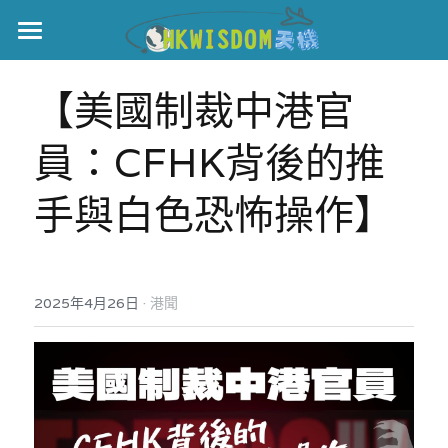
主頁
【美國制裁中港官
世界盃
員：CFHK背後的推
伊美戰爭
手與白色恐怖操作】
黎智英案
宏福火災
正本清源•黎智英案
美西媒體謊言實錄
港聞
宏福‧革新
·
2025年4月26日
港聞
宏福苑聽證會
中國
宏福火災正視聽
國際
記錄．宏福苑火災
娛樂