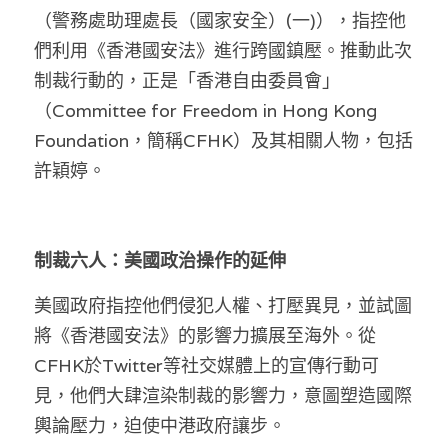
林伯強專欄
條款及細則
（警務處助理處長（國家安全）(一)），指控他
們利用《香港國安法》進行跨國鎮壓。推動此次
馮煒光專欄
關於我們
制裁行動的，正是「香港自由委員會」
趙處機專欄
（Committee for Freedom in Hong Kong 
Foundation，簡稱CFHK）及其相關人物，包括
KOL 精選
許穎婷。
大衛sir專欄
曾子晴 - 晴深直說
制裁六人：美國政治操作的延伸
龔靜儀大律師專欄
美國政府指控他們侵犯人權、打壓異見，並試圖
陳貴春大律師專欄
將《香港國安法》的影響力擴展至海外。從
CFHK於Twitter等社交媒體上的宣傳行動可
陳子遷律師專欄
見，他們大肆渲染制裁的影響力，意圖塑造國際
羅浚軒專欄
輿論壓力，迫使中港政府讓步。