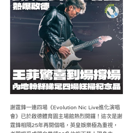
反華推手你要知
KOL 專欄
反華推手懶人包
民主派騙案十式
絕密法庭檔案
林淑芳專欄
反華推手起底
屈穎妍專欄
生活
醫院口岸爆炸案
美西霸凌內幕
朱庭萱專欄
屠龍小隊案
關於我們
吃喝玩指南
美西極權主義
莫綺琪專欄
黎智英案審訊
休閒好介紹
人才招聘
搜索
真相直擊
黃萬成專欄
支聯會案
親子
投稿熱線
繁體中文
謝霆鋒一連四場《Evolution Nic Live進化演唱
極端暴恐實錄
招國偉專欄
35+顛覆案
花生仔漫畫週記
商戶合作
繁體中文
會》已於啟德體育園主場館熱烈開鑼！這次是謝
高松傑專欄
支持讚助
English
霆鋒相隔25年再開個唱，英皇娛樂極為重視，