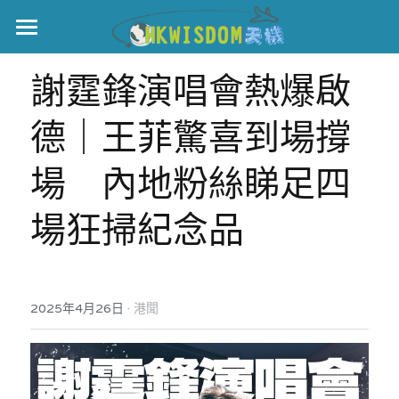
主頁
謝霆鋒演唱會熱爆啟
世界盃
德｜王菲驚喜到場撐
伊美戰爭
場　內地粉絲睇足四
黎智英案
場狂掃紀念品
宏福火災
正本清源•黎智英案
美西媒體謊言實錄
港聞
宏福‧革新
·
2025年4月26日
宏福苑聽證會
港聞
中國
宏福火災正視聽
國際
記錄．宏福苑火災
娛樂