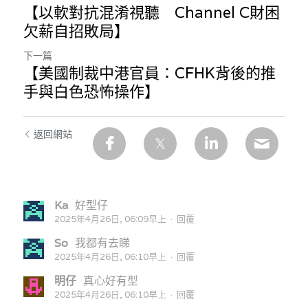
【以軟對抗混淆視聽 Channel C財困
欠薪自招敗局】
下一篇
【美國制裁中港官員：CFHK背後的推
手與白色恐怖操作】
返回網站
Ka
好型仔
2025年4月26日, 06:09早上
·
回覆
So
我都有去睇
2025年4月26日, 06:10早上
·
回覆
明仔
真心好有型
2025年4月26日, 06:10早上
·
回覆