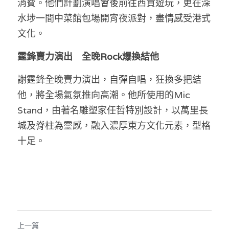
消費。他們計劃演唱會後前往西貢遊玩，更在深
溫志倫專欄
水埗一間中菜館包場開宵夜派對，盡情感受港式
文化。
汪明欣專欄
霆鋒賣力演出　全晚Rock爆換結他
張美雄專欄
謝霆鋒全晚賣力演出，自彈自唱，狂換多把結
莊豪鋒專欄
他，將全場氣氛推向高潮。他所使用的Mic 
香港科技專上書院｜專欄
Stand，由著名雕塑家任哲特別設計，以萬里長
城及脊柱為靈感，融入濃厚東方文化元素，型格
十足。
上一篇