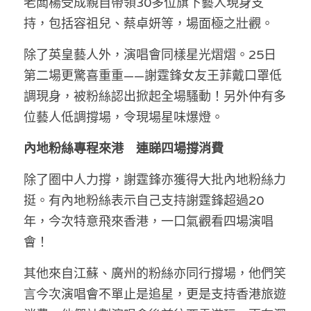
老闆楊受成親自帶領30多位旗下藝人現身支
林伯強專欄
條款及細則
持，包括容祖兒、蔡卓妍等，場面極之壯觀。
馮煒光專欄
關於我們
除了英皇藝人外，演唱會同樣星光熠熠。25日
趙處機專欄
第二場更驚喜重重——謝霆鋒女友王菲戴口罩低
調現身，被粉絲認出掀起全場騷動！另外仲有多
KOL 精選
位藝人低調撐場，令現場星味爆燈。
大衛sir專欄
內地粉絲專程來港　連睇四場撐消費
曾子晴 - 晴深直說
除了圈中人力撐，謝霆鋒亦獲得大批內地粉絲力
龔靜儀大律師專欄
挺。有內地粉絲表示自己支持謝霆鋒超過20
年，今次特意飛來香港，一口氣觀看四場演唱
陳貴春大律師專欄
會！
陳子遷律師專欄
其他來自江蘇、廣州的粉絲亦同行撐場，他們笑
言今次演唱會不單止是追星，更是支持香港旅遊
羅浚軒專欄