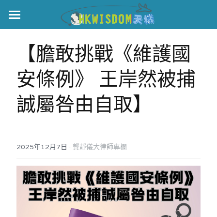
主頁
【膽敢挑戰《維護國
世界盃
安條例》 王岸然被捕
伊美戰爭
誠屬咎由自取】
黎智英案
宏福火災
正本清源•黎智英案
美西媒體謊言實錄
港聞
宏福‧革新
·
2025年12月7日
龔靜儀大律師專欄
宏福苑聽證會
中國
宏福火災正視聽
國際
記錄．宏福苑火災
娛樂