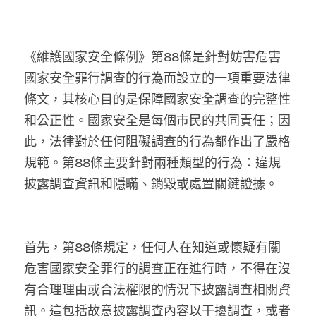
林伯強專欄
條款及細則
馮煒光專欄
關於我們
《維護國家安全條例》第88條是針對妨害危害
趙處機專欄
國家安全罪行調查的行為而設立的一項重要法律
條文，其核心目的是保障國家安全調查的完整性
KOL 精選
和公正性。國家安全是每個市民的共同責任；因
大衛sir專欄
此，法律對於任何阻礙調查的行為都作出了嚴格
規範。第88條主要針對兩種類型的行為：違規
曾子晴 - 晴深直說
披露調查資訊和隱瞞、銷毀或處置關鍵證據。
龔靜儀大律師專欄
陳貴春大律師專欄
首先，第88條規定，任何人在知道或懷疑有關
陳子遷律師專欄
危害國家安全罪行的調查正在進行時，不得在沒
有合理理由或合法權限的情況下披露調查相關資
羅浚軒專欄
訊。這包括故意披露調查內容以干擾調查，或者