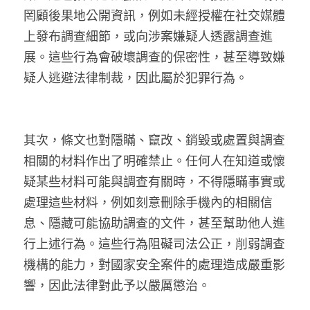
罔顧後果地公開資訊，例如未經授權在社交媒體
溫志倫專欄
上發布調查細節，或向涉案嫌疑人透露調查進
汪明欣專欄
展。這些行為會破壞調查的保密性，甚至導致嫌
疑人逃避法律制裁，因此屬於犯罪行為。
張美雄專欄
莊豪鋒專欄
其次，條文也對隱瞞、竄改、銷毀或處置與調查
香港科技專上書院｜專欄
相關的材料作出了明確禁止。任何人在知道或懷
疑某些材料可能與調查有關時，不得隱瞞事實或
處理這些材料，例如刻意刪除手機內的相關信
息、隱藏可能協助調查的文件，甚至幫助他人進
行上述行為。這些行為阻礙司法公正，削弱調查
機構的能力，對國家安全案件的處理造成嚴重影
響，因此法律對此予以嚴厲懲治。