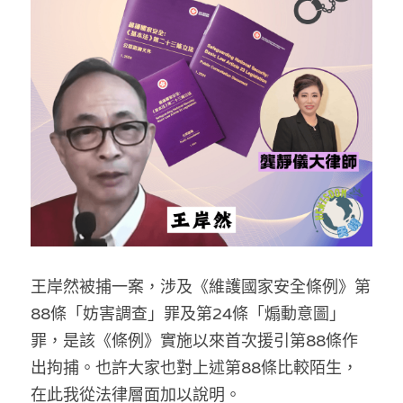
反華推手你要知
KOL 專欄
反華推手懶人包
民主派騙案十式
絕密法庭檔案
林淑芳專欄
反華推手起底
屈穎妍專欄
生活
醫院口岸爆炸案
美西霸凌內幕
朱庭萱專欄
屠龍小隊案
關於我們
吃喝玩指南
美西極權主義
莫綺琪專欄
黎智英案審訊
休閒好介紹
人才招聘
搜索
王岸然被捕一案，涉及《維護國家安全條例》第
真相直擊
黃萬成專欄
支聯會案
親子
投稿熱線
繁體中文
88條「妨害調查」罪及第24條「煽動意圖」
極端暴恐實錄
招國偉專欄
35+顛覆案
花生仔漫畫週記
商戶合作
繁體中文
罪，是該《條例》實施以來首次援引第88條作
出拘捕。也許大家也對上述第88條比較陌生，
高松傑專欄
支持讚助
English
在此我從法律層面加以說明。