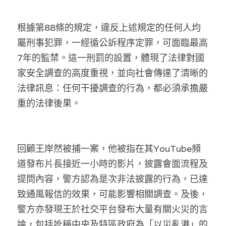
根據第88條的規定，違反上述規定的任何人均
屬刑事犯罪，一經循公訴程序定罪，可面臨最高
7年的監禁。這一刑罰的設置，體現了法律對國
家安全調查的高度重視，並向社會傳達了清晰的
法律訊息：任何干擾調查的行為，都必須承擔嚴
重的法律後果。
回顧王岸然被捕一案，他被指在其YouTube頻
道發布片長接近一小時的影片，披露會面流程及
提問內容，警方認為是次非法披露的行為，已達
致通風報信的效果，可能影響相關調查。及後，
警方亦發現王於社交平台發布大量有關火災的言
論，包括訛稱中央及特區政府為「以災亂港」的