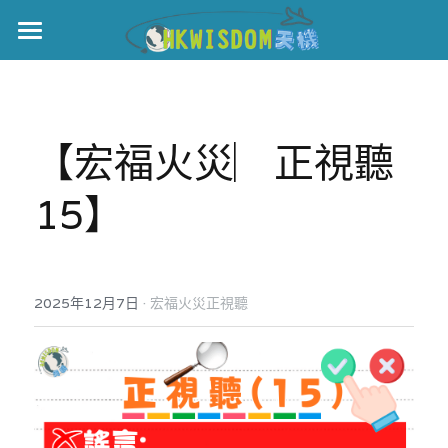
主頁
世界盃
【宏福火災︳正視聽
伊美戰爭
15】
黎智英案
宏福火災
正本清源•黎智英案
美西媒體謊言實錄
港聞
宏福‧革新
·
2025年12月7日
宏福火災正視聽
宏福苑聽證會
中國
宏福火災正視聽
國際
記錄．宏福苑火災
娛樂