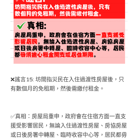
反華推手你要知
KOL 專欄
反華推手懶人包
民主派騙案十式
絕密法庭檔案
林淑芳專欄
反華推手起底
屈穎妍專欄
生活
醫院口岸爆炸案
美西霸凌內幕
朱庭萱專欄
屠龍小隊案
關於我們
吃喝玩指南
❌謠言15: 坊間指災民在入住過渡性房屋後，只
美西極權主義
莫綺琪專欄
黎智英案審訊
休閒好介紹
人才招聘
搜索
有數個月的免租期，然後需繳付租金。
真相直擊
黃萬成專欄
支聯會案
親子
投稿熱線
繁體中文
極端暴恐實錄
招國偉專欄
35+顛覆案
花生仔漫畫週記
商戶合作
繁體中文
✅真相：房屋局重申，政府會在住宿方面一直支
援受影響居民，無論入住過渡性房屋、房協房屋
高松傑專欄
支持讚助
English
或日後房署中轉屋、臨時收容中心等，居民都毋