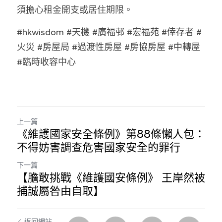
林伯強專欄
條款及細則
須擔心租金開支或居住期限。
馮煒光專欄
關於我們
#hkwisdom #天機 #廣福邨 #宏福苑 #倖存者 #
火災 #房屋局 #過渡性房屋 #房協房屋 #中轉屋 
趙處機專欄
#臨時收容中心
KOL 精選
大衛sir專欄
曾子晴 - 晴深直說
上一篇
《維護國家安全條例》第88條懶人包：
龔靜儀大律師專欄
不得妨害調查危害國家安全的罪行
陳貴春大律師專欄
下一篇
【膽敢挑戰《維護國安條例》 王岸然被
陳子遷律師專欄
捕誠屬咎由自取】
羅浚軒專欄
返回網站