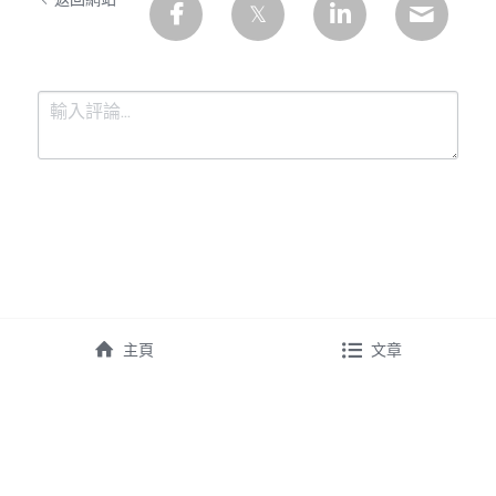
溫志倫專欄
汪明欣專欄
張美雄專欄
莊豪鋒專欄
香港科技專上書院｜專欄
提交
取消
主頁
文章