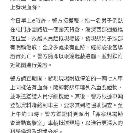
林伯強專欄
條款及細則
上發現血跡。
馮煒光專欄
關於我們
今日早上6時許，警方接獲報，指一名男子倒臥
在屯門亦園路近一個露天貨倉、港深西部通道橋
趙處機專欄
底位置，救護人員趕抵現場後，發現該男子頭部
KOL 精選
有明顯傷痕，全身多處染有血跡，經檢驗後當場
證實死亡。警方隨即以帳篷遮蔽遺體，並封鎖附
大衛sir專欄
近範圍進行蒐證。
曾子晴 - 晴深直說
警方調查期間，發現現場附近停泊的一輛七人車
龔靜儀大律師專欄
上同樣沾有血跡，隨即將該車輛列為重要證物，
並派遣鑑證人員仔細搜證。其後，警方根據車輛
陳貴春大律師專欄
登記資料聯絡到車主，要求其到場協助調查。至
陳子遷律師專欄
上午約11時，警方鑑證科更派出「罪案現場勘
查流動實驗室」車輛抵達現場，以進行更深入的
羅浚軒專欄
科學鑑證及證據分析。