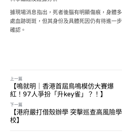
溫志倫專欄
據現場消息指出，死者後腦有明顯傷痕，身體多
汪明欣專欄
處血跡斑斑，但其身份及具體死因仍有待進一步
確認。
張美雄專欄
莊豪鋒專欄
香港科技專上書院｜專欄
上一篇
【鳴就明｜香港首屆鳥鳴模仿大賽爆
紅！97人爭扮「升key雀」？！】
下一篇
【港府嚴打借殼辦學 突擊巡查高風險學
校】