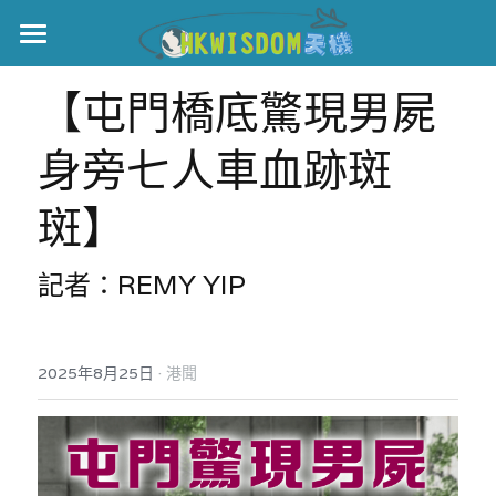
主頁
【屯門橋底驚現男屍 
世界盃
身旁七人車血跡斑
伊美戰爭
斑】
黎智英案
記者：REMY YIP
宏福火災
正本清源•黎智英案
美西媒體謊言實錄
港聞
宏福‧革新
·
2025年8月25日
港聞
宏福苑聽證會
中國
宏福火災正視聽
國際
記錄．宏福苑火災
娛樂