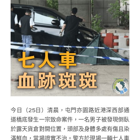
反華推手你要知
KOL 專欄
反華推手懶人包
民主派騙案十式
絕密法庭檔案
林淑芳專欄
反華推手起底
屈穎妍專欄
生活
醫院口岸爆炸案
美西霸凌內幕
朱庭萱專欄
屠龍小隊案
關於我們
吃喝玩指南
美西極權主義
莫綺琪專欄
黎智英案審訊
休閒好介紹
人才招聘
搜索
真相直擊
黃萬成專欄
支聯會案
親子
投稿熱線
繁體中文
今日（25日）清晨，屯門亦園路近港深西部通
極端暴恐實錄
招國偉專欄
35+顛覆案
花生仔漫畫週記
商戶合作
繁體中文
道橋底發生一宗致命案件，一名男子被發現倒臥
於露天貨倉對開位置，頭部及身體多處有傷且染
高松傑專欄
支持讚助
English
滿鮮血，當場證實不治。警方於現場一輛七人車