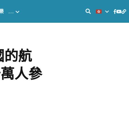
樂
…
國的航
十萬人參