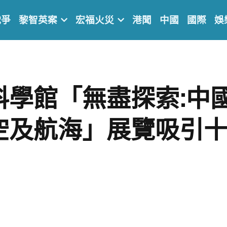
戰爭
黎智英案
宏福火災
港聞
中國
國際
娛
科學館「無盡探索:中
空及航海」展覽吸引