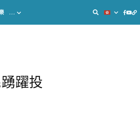
樂
…
民踴躍投