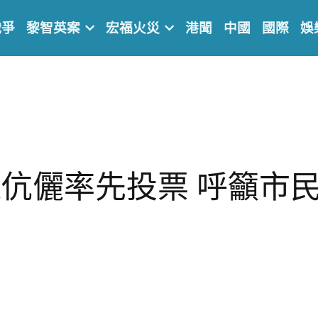
戰爭
黎智英案
宏福火災
港聞
中國
國際
娛
伉儷率先投票 呼籲市