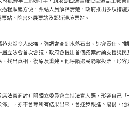
太林麗嬋早上約8時半，到港島西選區羅便臣道高主教書
票過程順暢方便，票站人員解釋清楚，政府推出多項措施
屬票站、院舍外展票站及鄰近邊境票站。
福苑火災令人悲痛，強調會查到水落石出、追究責任、推
一屆立法會首次會議，政府會提出首個議案討論支援災民
民、找出真相、復原及重建。他呼籲選民踴躍投票，形容
首席法官商討有關獨立委員會主持法官人選，形容自己「
公佈」，亦不會等所有結果出來，會逐步跟進。最後，他