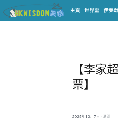
主頁
世界盃
伊美
【李家超
票】
·
2025年12月7日
港聞