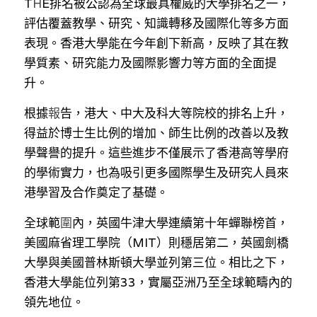
T
H
E排名被公認為全球最具權威的大學排名之一，
溫志倫專欄
評估覆蓋教學、研究、知識轉移及國際化等多方面
表現。香港大學能在今年創下新高，反映了其在教
汪明欣專欄
學質素、研究能力及國際影響力等方面的全面提
張美雄專欄
升。
根
據
報
莊豪鋒專欄
告，港大、中大及科大等院校的排名上升，
得益於博士生比例的增加、師生比例的改善以及教
香港科技專上書院｜專欄
學聲譽的提升。這些進步不僅展示了香港高等學府
的學術實力，也為吸引更多國際學生及研究人員來
港學習及合作奠定了基礎。
全球
範
圍
內，英國牛津大學連續第十年蟬聯榜首，
美國麻省理工學院（MIT）則穩居第二，英國劍橋
大學與美國普林斯頓大學並列第三位。相比之下，
香港大學能位列第33，實屬亞洲乃至全球範疇內的
領先地位。