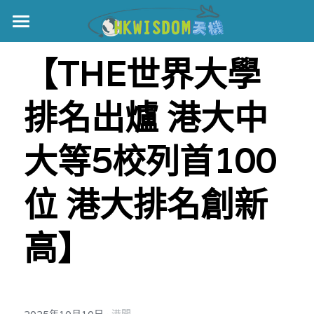
主頁
【THE世界大學
世界盃
排名出爐‎ 港大中
伊美戰爭
黎智英案
大等5校列首100
宏福火災
正本清源•黎智英案
位 港大排名創新
美西媒體謊言實錄
港聞
宏福‧革新
高】
宏福苑聽證會
中國
宏福火災正視聽
國際
記錄．宏福苑火災
娛樂
·