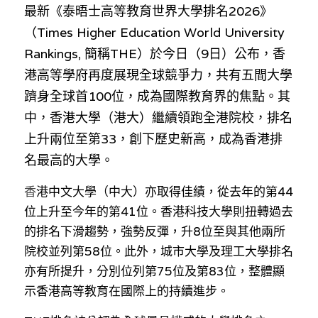
林伯強專欄
條款及細則
最新《泰晤士高等教育世界大學排名2026》
（Times Higher Education World University 
馮煒光專欄
關於我們
Rankings, 簡稱THE）於今日（9日）公布，香
趙處機專欄
港高等學府再度展現全球競爭力，共有五間大學
躋身全球首100位，成為國際教育界的焦點。其
KOL 精選
中，香港大學（港大）繼續領跑全港院校，排名
大衛sir專欄
上升兩位至第33，創下歷史新高，成為香港排
名最高的大學。
曾子晴 - 晴深直說
香
港中文大學（中大）亦取得佳績，從去年的第44
龔靜儀大律師專欄
位上升至今年的第41位。香港科技大學則扭轉過去
的排名下滑趨勢，強勢反彈，升8位至與其他兩所
陳貴春大律師專欄
院校並列第58位。此外，城市大學及理工大學排名
陳子遷律師專欄
亦有所提升，分別位列第75位及第83位，整體顯
示香港高等教育在國際上的持續進步。
羅浚軒專欄