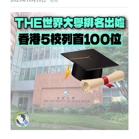
2025年10月10日
港聞
反華推手你要知
KOL 專欄
反華推手懶人包
民主派騙案十式
絕密法庭檔案
林淑芳專欄
反華推手起底
屈穎妍專欄
生活
醫院口岸爆炸案
美西霸凌內幕
朱庭萱專欄
屠龍小隊案
關於我們
吃喝玩指南
美西極權主義
莫綺琪專欄
黎智英案審訊
休閒好介紹
人才招聘
搜索
真相直擊
黃萬成專欄
支聯會案
親子
投稿熱線
繁體中文
極端暴恐實錄
招國偉專欄
35+顛覆案
花生仔漫畫週記
商戶合作
繁體中文
高松傑專欄
支持讚助
English