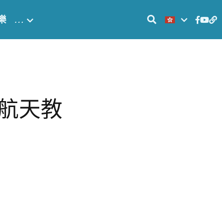
樂
…
航天教