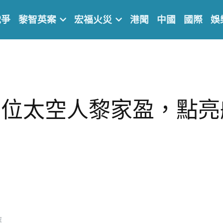
戰爭
黎智英案
宏福火災
港聞
中國
國際
娛
首位太空人黎家盈，點亮
選