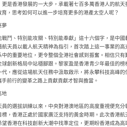
，更是香港發展的一大步，承載著七百多萬香港人的航天
教育，思考如何可以進一步培育更多的港產太空人呢？
逐夢
能戰鬥、特別能攻關、特別能奉獻」這十六個字，是中國
籍航天員以載人航天精神為指引，首次踏上這一事業的高
系中的重要地位，更令整個全港社會感到振奮。相信只有
全球創新格局中站穩腳跟。黎家盈是香港青少年最佳的榜
一代，應從這場航天任務中汲取啟示，將永攀科技高峰的
攜手前行的變革之路上貢獻貢獻才智與擔當。 
高地
天員的選拔訓練以來，中央對港澳地區的高度重視便充分
目標，香港正處於國家廣泛支持的黃金時期。此次香港航
希望香港在科技創新大潮中找準定位，更期盼香港成為高