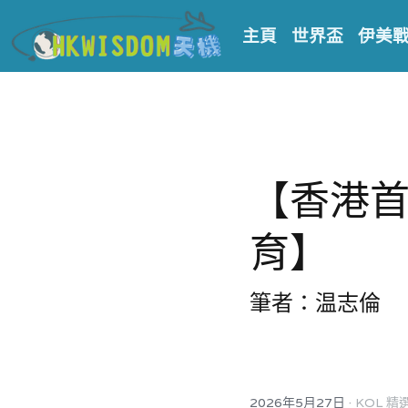
主頁
世界盃
伊美
【香港
育】
筆者：温志倫
·
2026年5月27日
KOL 精