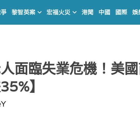
戰爭
黎智英案
宏福火災
港聞
中國
國際
娛
老人面臨失業危機！美國
35%】
eY