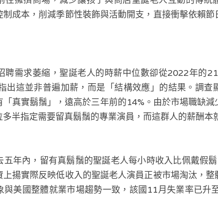
控制成本，削減季節性裝飾與活動開支，直接衝擊依賴節
聘需求萎縮，聖誕老人的時薪中位數卻從2022年的21
析指出這並非普遍加薪，而是「結構效應」的結果。調查顯
有「真實鬍鬚」，遠高於三年前的14%。由於市場職缺減
位多半指定需要留真鬍鬚的專業演員，而這群人的薪酬本
去五年內，留有真鬍鬚的聖誕老人每小時收入比佩戴假鬍
資上揚實際反映低收入的聖誕老人演員正被市場淘汰，整
與美國整體就業市場趨勢一致，該國11月失業率已升至