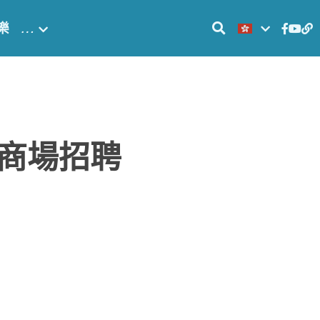
樂
…
商場招聘