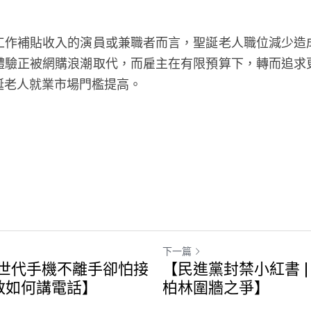
工作補貼收入的演員或兼職者而言，聖誕老人職位減少造
體驗正被網購浪潮取代，而雇主在有限預算下，轉而追求
誕老人就業市場門檻提高。
下一篇
世代手機不離手卻怕接
【民進黨封禁小紅書 
教如何講電話】
柏林圍牆之爭】